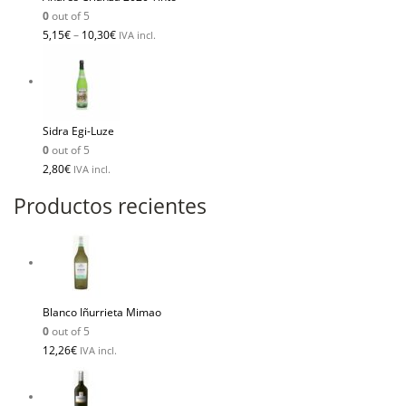
0
out of 5
5,15
€
–
10,30
€
IVA incl.
Sidra Egi-Luze
0
out of 5
2,80
€
IVA incl.
Productos recientes
Blanco Iñurrieta Mimao
0
out of 5
12,26
€
IVA incl.