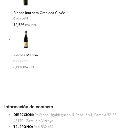
Blanco Inurrieta Orchidea Cuvée
0
out of 5
12,52
€
IVA incl.
Viernes Mencia
0
out of 5
8,68
€
IVA incl.
Información de contacto
DIRECCIÓN:
Polígono Ugaldeguren III, Pabellón 1, Parcela 32-33 ·
48170 - Zamudio Vizcaya
TELÉFONO:
944 532 462