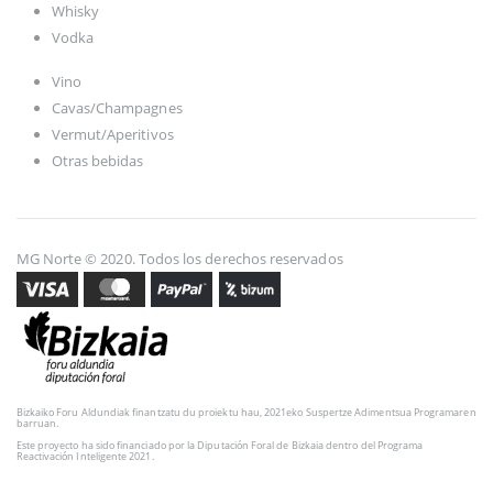
Whisky
Vodka
Vino
Cavas/Champagnes
Vermut/Aperitivos
Otras bebidas
MG Norte © 2020. Todos los derechos reservados
Bizkaiko Foru Aldundiak finantzatu du proiektu hau, 2021eko Suspertze Adimentsua Programaren
barruan.
Este proyecto ha sido financiado por la Diputación Foral de Bizkaia dentro del Programa
Reactivación Inteligente 2021.