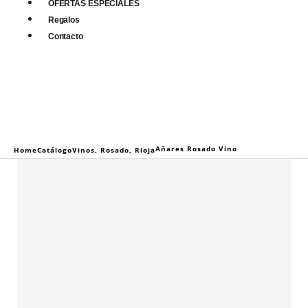
OFERTAS ESPECIALES
Regalos
Contacto
0
0 items
Añares Rosado Vino
Home
Catálogo
Vinos
,
Rosado
,
Rioja