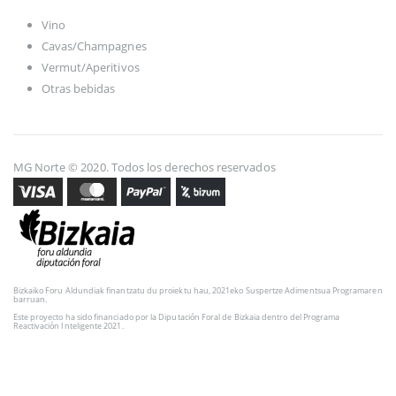
Vino
Cavas/Champagnes
Vermut/Aperitivos
Otras bebidas
MG Norte © 2020. Todos los derechos reservados
Bizkaiko Foru Aldundiak finantzatu du proiektu hau, 2021eko Suspertze Adimentsua Programaren
barruan.
Este proyecto ha sido financiado por la Diputación Foral de Bizkaia dentro del Programa
Reactivación Inteligente 2021.