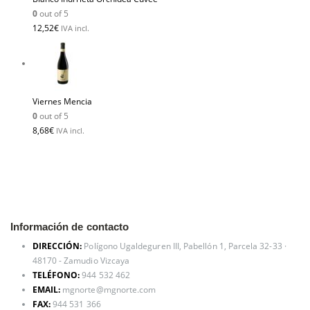
0
out of 5
12,52
€
IVA incl.
Viernes Mencia
0
out of 5
8,68
€
IVA incl.
Información de contacto
DIRECCIÓN:
Polígono Ugaldeguren III, Pabellón 1, Parcela 32-33 ·
48170 - Zamudio Vizcaya
TELÉFONO:
944 532 462
EMAIL:
mgnorte@mgnorte.com
FAX:
944 531 366