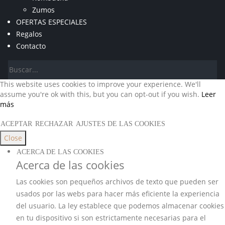
Zumos
OFERTAS ESPECIALES
Regalos
Contacto
This website uses cookies to improve your experience. We'll
assume you're ok with this, but you can opt-out if you wish.
Leer
más
ACEPTAR
RECHAZAR
AJUSTES DE LAS COOKIES
Close
ACERCA DE LAS COOKIES
Acerca de las cookies
Las cookies son pequeños archivos de texto que pueden ser
usados por las webs para hacer más eficiente la experiencia
del usuario. La ley establece que podemos almacenar cookies
en tu dispositivo si son estrictamente necesarias para el