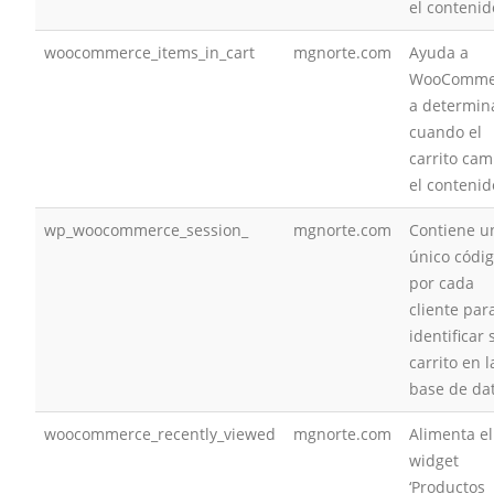
el contenid
woocommerce_items_in_cart
mgnorte.com
Ayuda a
WooComme
a determin
cuando el
carrito cam
el contenid
wp_woocommerce_session_
mgnorte.com
Contiene u
único códi
por cada
cliente par
identificar 
carrito en l
base de da
woocommerce_recently_viewed
mgnorte.com
Alimenta el
widget
‘Productos