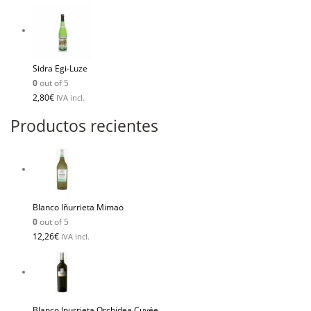
Sidra Egi-Luze
0
out of 5
2,80
€
IVA incl.
Productos recientes
Blanco Iñurrieta Mimao
0
out of 5
12,26
€
IVA incl.
Blanco Inurrieta Orchidea Cuvée