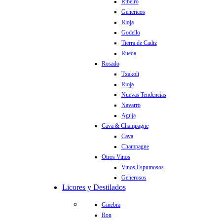
Ribeiro
Genericos
Rioja
Godello
Tierra de Cadiz
Rueda
Rosado
Txakoli
Rioja
Nuevas Tendencias
Navarro
Aguja
Cava & Champagne
Cava
Champagne
Otros Vinos
Vinos Espumosos
Generosos
Licores y Destilados
Ginebra
Ron