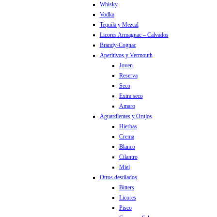
Whisky
Vodka
Tequila y Mezcal
Licores Armagnac – Calvados
Brandy-Cognac
Aperitivos y Vermouth
Joven
Reserva
Seco
Extra seco
Amaro
Aguardientes y Orujos
Hierbas
Crema
Blanco
Cilantro
Miel
Otros destilados
Bitters
Licores
Pisco