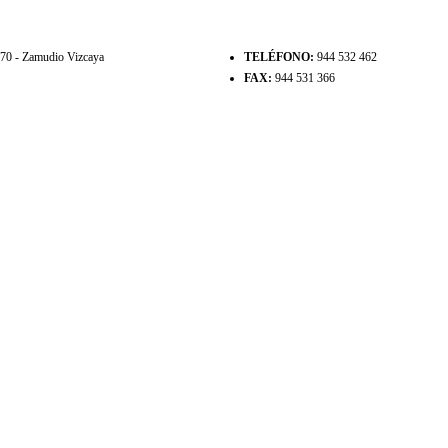
8170 - Zamudio Vizcaya
TELÉFONO:
944 532 462
FAX:
944 531 366