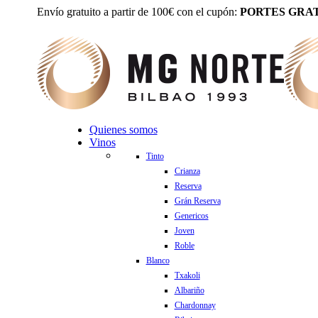
Envío gratuito a partir de 100€ con el cupón:
PORTES GRAT
Quienes somos
Vinos
Tinto
Crianza
Reserva
Grán Reserva
Genericos
Joven
Roble
Blanco
Txakoli
Albariño
Chardonnay