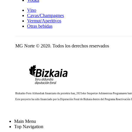
Vodka
Vino
Cavas/Champagnes
Vermut/Aperitivos
Otras bebidas
MG Norte © 2020. Todos los derechos reservados
Bizkaiko Foru Aldundiak finantzatu du proiektu hau, 2021eko Suspertze Adimentsua Programaren barr
Este proyecto ha sido financiado por la Diputación Foral de Bizkaia dentro del Programa Reactivación 
Main Menu
Top Navigation