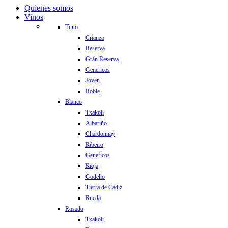
Quienes somos
Vinos
Tinto
Crianza
Reserva
Grán Reserva
Genericos
Joven
Roble
Blanco
Txakoli
Albariño
Chardonnay
Ribeiro
Genericos
Rioja
Godello
Tierra de Cadiz
Rueda
Rosado
Txakoli