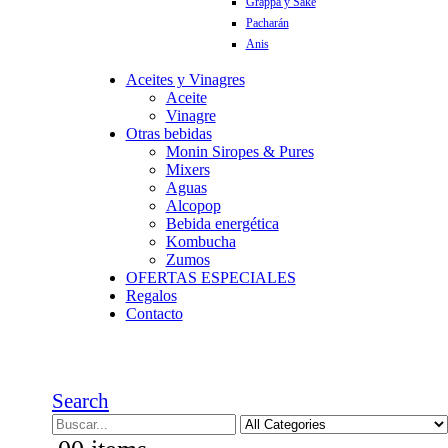
Grappa y Sake
Pacharán
Anis
Aceites y Vinagres
Aceite
Vinagre
Otras bebidas
Monin Siropes & Pures
Mixers
Aguas
Alcopop
Bebida energética
Kombucha
Zumos
OFERTAS ESPECIALES
Regalos
Contacto
Search