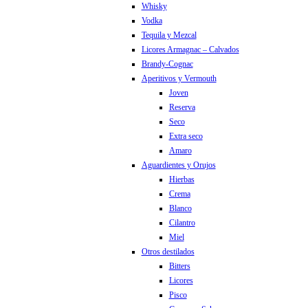
Whisky
Vodka
Tequila y Mezcal
Licores Armagnac – Calvados
Brandy-Cognac
Aperitivos y Vermouth
Joven
Reserva
Seco
Extra seco
Amaro
Aguardientes y Orujos
Hierbas
Crema
Blanco
Cilantro
Miel
Otros destilados
Bitters
Licores
Pisco