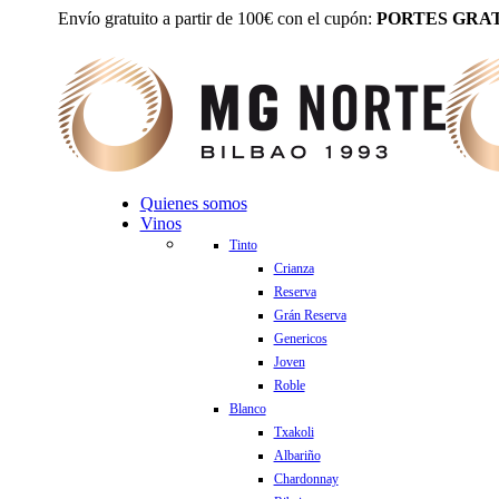
Envío gratuito a partir de 100€ con el cupón:
PORTES GRAT
Quienes somos
Vinos
Tinto
Crianza
Reserva
Grán Reserva
Genericos
Joven
Roble
Blanco
Txakoli
Albariño
Chardonnay