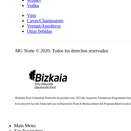
Whisky
Vodka
Vino
Cavas/Champagnes
Vermut/Aperitivos
Otras bebidas
MG Norte © 2020. Todos los derechos reservados
Bizkaiko Foru Aldundiak finantzatu du proiektu hau, 2021eko Suspertze Adimentsua Programaren barr
Este proyecto ha sido financiado por la Diputación Foral de Bizkaia dentro del Programa Reactivación 
Main Menu
Top Navigation