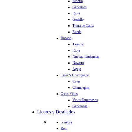
Ribeiro
Genericos
Rioja
Godello
Tierra de Cadiz
Rueda
Rosado
Txakoli
Rioja
Nuevas Tendencias
Navarro
Aguja
Cava & Champagne
Cava
Champagne
Otros Vinos
Vinos Espumosos
Generosos
Licores y Destilados
Ginebra
Ron