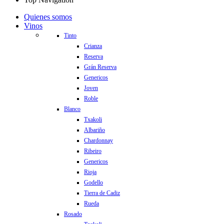
Quienes somos
Vinos
Tinto
Crianza
Reserva
Grán Reserva
Genericos
Joven
Roble
Blanco
Txakoli
Albariño
Chardonnay
Ribeiro
Genericos
Rioja
Godello
Tierra de Cadiz
Rueda
Rosado