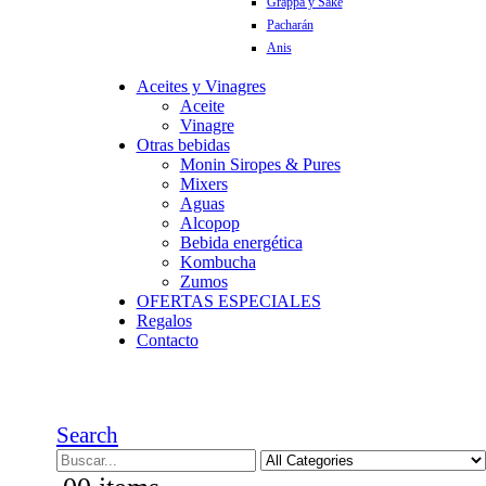
Grappa y Sake
Pacharán
Anis
Aceites y Vinagres
Aceite
Vinagre
Otras bebidas
Monin Siropes & Pures
Mixers
Aguas
Alcopop
Bebida energética
Kombucha
Zumos
OFERTAS ESPECIALES
Regalos
Contacto
Search