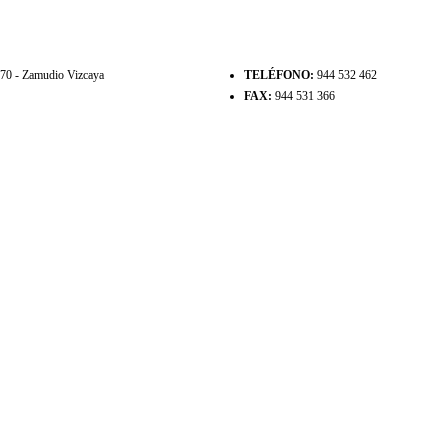
8170 - Zamudio Vizcaya
TELÉFONO:
944 532 462
FAX:
944 531 366