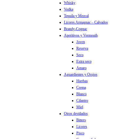
Whisky
Vodka
Tequila y Mezcal
Licores Armagnac – Calvados
Brandy-Cognac
Aperitivos y Vermouth
Joven
Reserva
Seco
Extra seco
Amaro
Aguardientes y Orujos
Hierbas
Crema
Blanco
Cilantro
Miel
Otros destilados
Bitters
Licores
Pisco