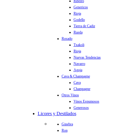
Ribeiro
Genericos
Rioja
Godello
Tierra de Cadiz
Rueda
Rosado
Txakoli
Rioja
Nuevas Tendencias
Navarro
Aguja
Cava & Champagne
Cava
Champagne
Otros Vinos
Vinos Espumosos
Generosos
Licores y Destilados
Ginebra
Ron