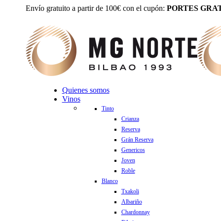
Envío gratuito a partir de 100€ con el cupón:
PORTES GRAT
Quienes somos
Vinos
Tinto
Crianza
Reserva
Grán Reserva
Genericos
Joven
Roble
Blanco
Txakoli
Albariño
Chardonnay