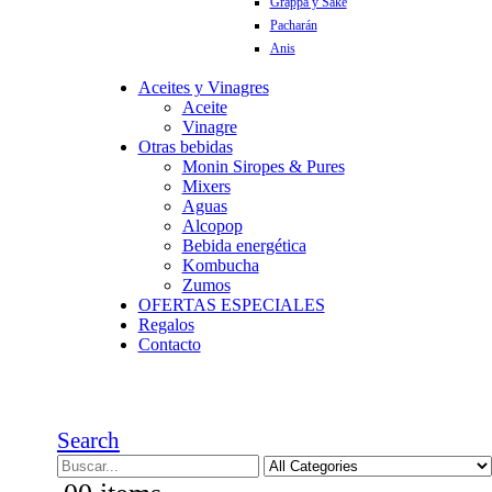
Grappa y Sake
Pacharán
Anis
Aceites y Vinagres
Aceite
Vinagre
Otras bebidas
Monin Siropes & Pures
Mixers
Aguas
Alcopop
Bebida energética
Kombucha
Zumos
OFERTAS ESPECIALES
Regalos
Contacto
Search