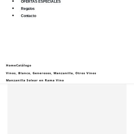
OFERTAS ESPECIALES
Regalos
Contacto
0
0 items
Home
Catálogo
Vinos
,
Blanco
,
Generosos
,
Manzanilla
,
Otros Vinos
Manzanilla Solear en Rama Vino