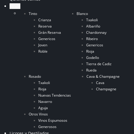
Vinos
Tinto
Blanco
Crianza
Txakoli
Reserva
Albariño
Grán Reserva
Chardonnay
Genericos
Ribeiro
Joven
Genericos
Roble
Rioja
Godello
Tierra de Cadiz
Rueda
Rosado
Cava & Champagne
Txakoli
Cava
Rioja
Champagne
Nuevas Tendencias
Navarro
Aguja
Otros Vinos
Vinos Espumosos
Generosos
Licores y Destilados