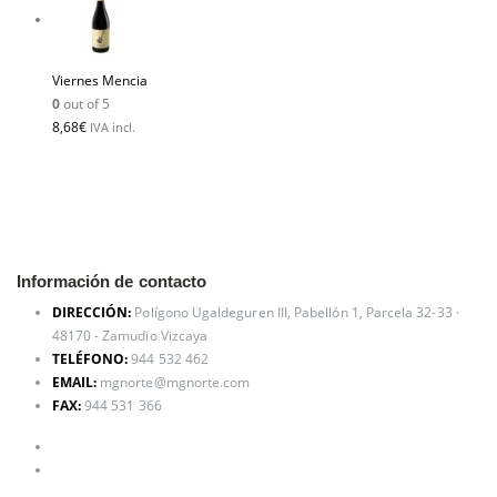
Viernes Mencia
0
out of 5
8,68
€
IVA incl.
Información de contacto
DIRECCIÓN:
Polígono Ugaldeguren III, Pabellón 1, Parcela 32-33 ·
48170 - Zamudio Vizcaya
TELÉFONO:
944 532 462
EMAIL:
mgnorte@mgnorte.com
FAX:
944 531 366