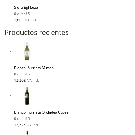
Sidra Egi-Luze
0
out of 5
2,80
€
IVA incl.
Productos recientes
Blanco Iñurrieta Mimao
0
out of 5
12,26
€
IVA incl.
Blanco Inurrieta Orchidea Cuvée
0
out of 5
12,52
€
IVA incl.