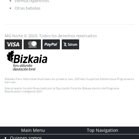
Vermut/Aperitivos
Otras bebidas
MG Norte © 2020. Todos los derechos reservados
Bizkaiko Foru Aldundiak finantzatu du proiektu hau, 2021eko Suspertze Adimentsua Programaren
barruan.
Este proyecto ha sido financiado por la Diputación Foral de Bizkaia dentro del Programa
Reactivación Inteligente 2021.
Main Menu
Top Navigation
Quienes somos