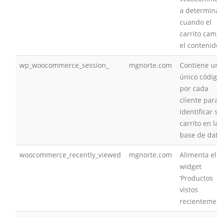
a determin
cuando el
carrito cam
el contenid
wp_woocommerce_session_
mgnorte.com
Contiene u
único códi
por cada
cliente par
identificar 
carrito en l
base de da
woocommerce_recently_viewed
mgnorte.com
Alimenta el
widget
‘Productos
vistos
recienteme