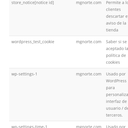
store_notice[notice id]
mgnorte.com
Permite a l
clientes
descartar e
aviso de la
tienda
wordpress_test_cookie
mgnorte.com
Saber si se
aceptado l
política de
cookies
wp-settings-1
mgnorte.com
Usado por
WordPress
para
personaliza
interfaz de
usuario / d
terceros.
wp-settings-time-1
mgnorte.com
Usado por