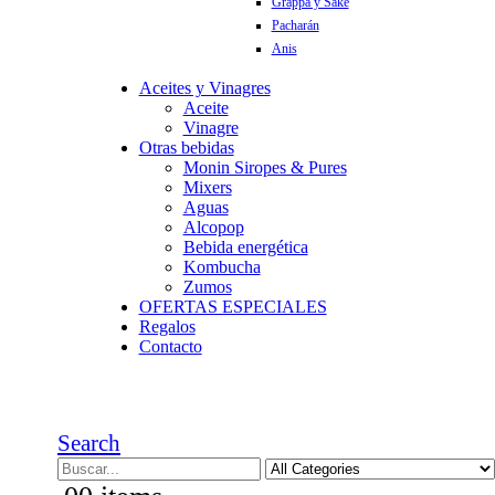
Grappa y Sake
Pacharán
Anis
Aceites y Vinagres
Aceite
Vinagre
Otras bebidas
Monin Siropes & Pures
Mixers
Aguas
Alcopop
Bebida energética
Kombucha
Zumos
OFERTAS ESPECIALES
Regalos
Contacto
Search