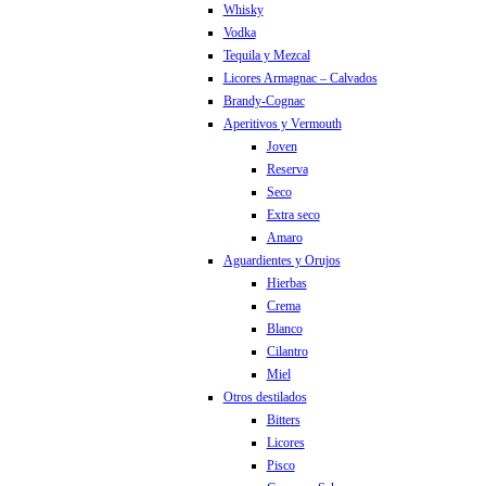
Whisky
Vodka
Tequila y Mezcal
Licores Armagnac – Calvados
Brandy-Cognac
Aperitivos y Vermouth
Joven
Reserva
Seco
Extra seco
Amaro
Aguardientes y Orujos
Hierbas
Crema
Blanco
Cilantro
Miel
Otros destilados
Bitters
Licores
Pisco