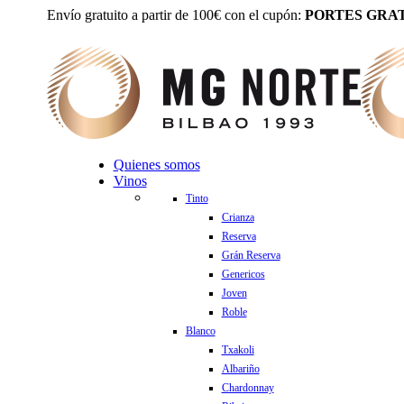
Envío gratuito a partir de 100€ con el cupón:
PORTES GRAT
Quienes somos
Vinos
Tinto
Crianza
Reserva
Grán Reserva
Genericos
Joven
Roble
Blanco
Txakoli
Albariño
Chardonnay