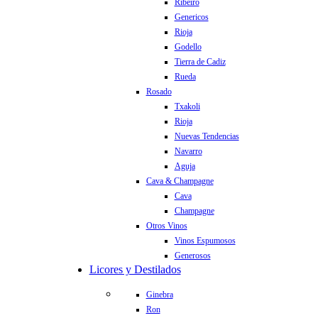
Ribeiro
Genericos
Rioja
Godello
Tierra de Cadiz
Rueda
Rosado
Txakoli
Rioja
Nuevas Tendencias
Navarro
Aguja
Cava & Champagne
Cava
Champagne
Otros Vinos
Vinos Espumosos
Generosos
Licores y Destilados
Ginebra
Ron