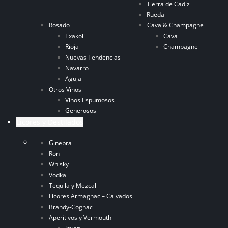
Tierra de Cadiz
Rueda
Rosado
Cava & Champagne
Txakoli
Cava
Rioja
Champagne
Nuevas Tendencias
Navarro
Aguja
Otros Vinos
Vinos Espumosos
Generosos
Licores y Destilados
Ginebra
Ron
Whisky
Vodka
Tequila y Mezcal
Licores Armagnac – Calvados
Brandy-Cognac
Aperitivos y Vermouth