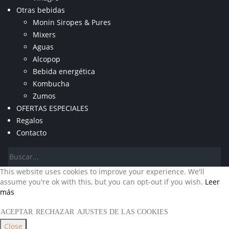
Otras bebidas
Monin Siropes & Pures
Mixers
Aguas
Alcopop
Bebida energética
Kombucha
Zumos
OFERTAS ESPECIALES
Regalos
Contacto
This website uses cookies to improve your experience. We'll
assume you're ok with this, but you can opt-out if you wish.
Leer
más
ACEPTAR
RECHAZAR
AJUSTES DE LAS COOKIES
Close