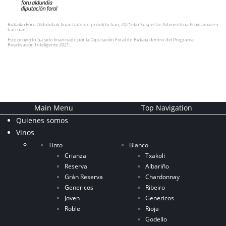
Bizkaiko Foru Aldundiak finantzatu du proiektu hau, 2021eko Suspertze Adimentsua Programaren
barruan.
Este proyecto ha sido financiado por la Diputación Foral de Bizkaia dentro del Programa
Reactivación Inteligente 2021.
Main Menu
Top Navigation
Quienes somos
Vinos
Tinto
Blanco
Crianza
Txakoli
Reserva
Albariño
Grán Reserva
Chardonnay
Genericos
Ribeiro
Joven
Genericos
Roble
Rioja
Godello