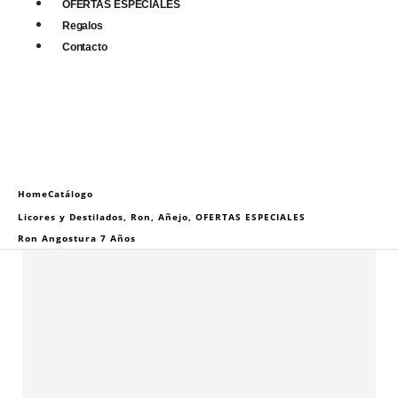
OFERTAS ESPECIALES
Regalos
Contacto
0
0 items
Home
Catálogo
Licores y Destilados
,
Ron
,
Añejo
,
OFERTAS ESPECIALES
Ron Angostura 7 Años