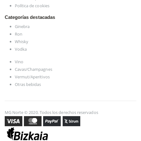
Política de cookies
Categorías destacadas
Ginebra
Ron
Whisky
Vodka
Vino
Cavas/Champagnes
Vermut/Aperitivos
Otras bebidas
MG Norte © 2020. Todos los derechos reservados