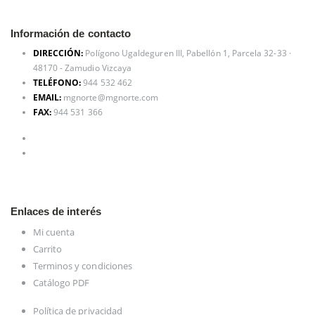
Información de contacto
DIRECCIÓN:
Polígono Ugaldeguren III, Pabellón 1, Parcela 32-33 ·
48170 - Zamudio Vizcaya
TELÉFONO:
944 532 462
EMAIL:
mgnorte@mgnorte.com
FAX:
944 531 366
Enlaces de interés
Mi cuenta
Carrito
Terminos y condiciones
Catálogo PDF
Política de privacidad