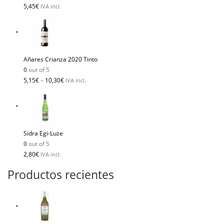
5,45
€
IVA incl.
Añares Crianza 2020 Tinto
0
out of 5
5,15
€
–
10,30
€
IVA incl.
Sidra Egi-Luze
0
out of 5
2,80
€
IVA incl.
Productos recientes