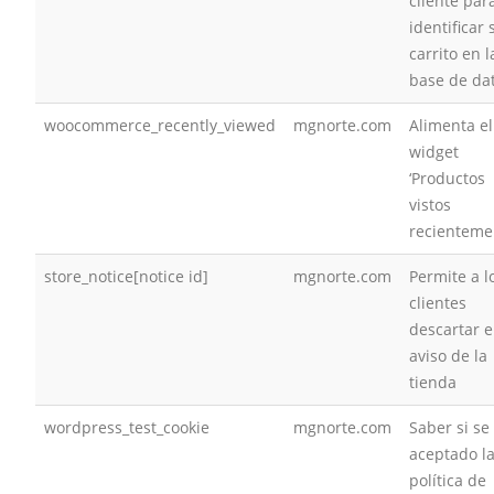
cliente par
identificar 
carrito en l
base de da
woocommerce_recently_viewed
mgnorte.com
Alimenta el
widget
‘Productos
vistos
recienteme
store_notice[notice id]
mgnorte.com
Permite a l
clientes
descartar e
aviso de la
tienda
wordpress_test_cookie
mgnorte.com
Saber si se
aceptado l
política de