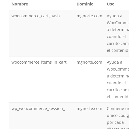
Nombre
Dominio
Uso
woocommerce_cart_hash
mgnorte.com
Ayuda a
WooComme
a determin
cuando el
carrito cam
el contenid
woocommerce_items_in_cart
mgnorte.com
Ayuda a
WooComme
a determin
cuando el
carrito cam
el contenid
wp_woocommerce_session_
mgnorte.com
Contiene u
único códi
por cada