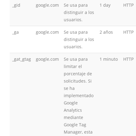
_gid
google.com
Se usa para
1 day
HTTP
distinguir a los
usuarios.
_ga
google.com
Se usa para
2 años
HTTP
distinguir a los
usuarios.
_gat_gtag
google.com
Se usa para
1 minuto
HTTP
limitar el
porcentaje de
solicitudes. Si
se ha
implementado
Google
Analytics
mediante
Google Tag
Manager, esta