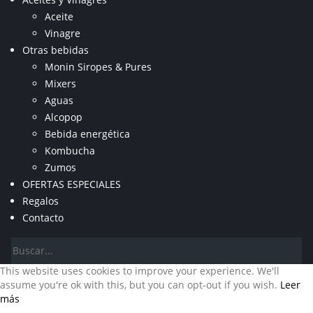
Aceite
Vinagre
Otras bebidas
Monin Siropes & Pures
Mixers
Aguas
Alcopop
Bebida energética
Kombucha
Zumos
OFERTAS ESPECIALES
Regalos
Contacto
This website uses cookies to improve your experience. We'll
assume you're ok with this, but you can opt-out if you wish.
Leer
más