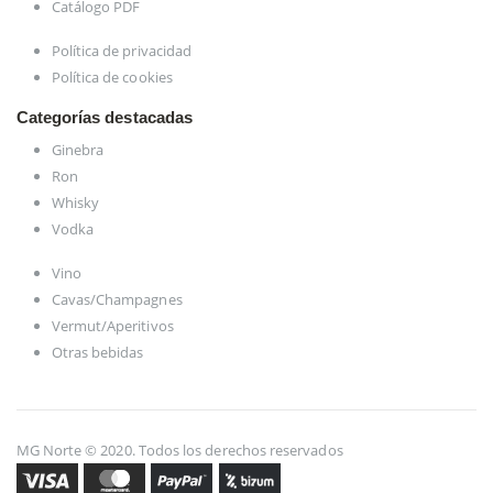
Catálogo PDF
Política de privacidad
Política de cookies
Categorías destacadas
Ginebra
Ron
Whisky
Vodka
Vino
Cavas/Champagnes
Vermut/Aperitivos
Otras bebidas
MG Norte © 2020. Todos los derechos reservados