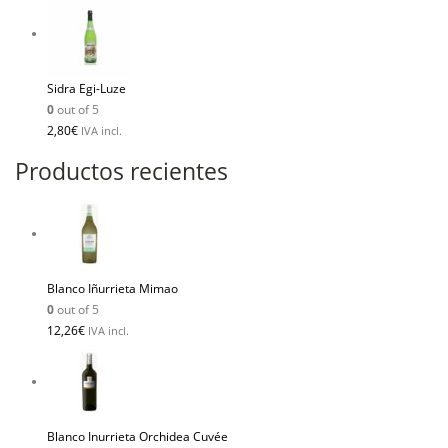
Sidra Egi-Luze
0
out of 5
2,80
€
IVA incl.
Productos recientes
Blanco Iñurrieta Mimao
0
out of 5
12,26
€
IVA incl.
Blanco Inurrieta Orchidea Cuvée