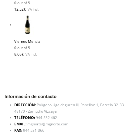
0
out of 5
12,52
€
IVA incl.
Viernes Mencia
0
out of 5
8,68
€
IVA incl.
Información de contacto
DIRECCIÓN:
Polígono Ugaldeguren III, Pabellón 1, Parcela 32-33 ·
48170 - Zamudio Vizcaya
TELÉFONO:
944 532 462
EMAIL:
mgnorte@mgnorte.com
FAX:
944 531 366