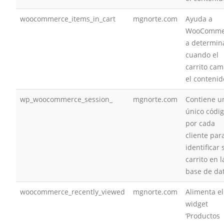
woocommerce_items_in_cart
mgnorte.com
Ayuda a
WooComme
a determin
cuando el
carrito cam
el contenid
wp_woocommerce_session_
mgnorte.com
Contiene u
único códi
por cada
cliente par
identificar 
carrito en l
base de da
woocommerce_recently_viewed
mgnorte.com
Alimenta el
widget
‘Productos