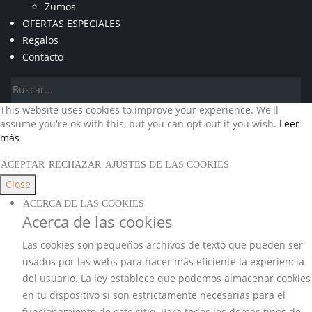
Zumos
OFERTAS ESPECIALES
Regalos
Contacto
This website uses cookies to improve your experience. We'll
assume you're ok with this, but you can opt-out if you wish.
Leer
más
ACEPTAR
RECHAZAR
AJUSTES DE LAS COOKIES
Close
ACERCA DE LAS COOKIES
Acerca de las cookies
Las cookies son pequeños archivos de texto que pueden ser
usados por las webs para hacer más eficiente la experiencia
del usuario. La ley establece que podemos almacenar cookies
en tu dispositivo si son estrictamente necesarias para el
funcionamiento de este sitio. Para todos los demás tipos de