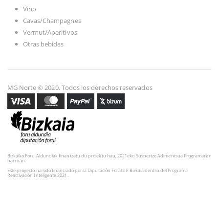
Vino
Cavas/Champagnes
Vermut/Aperitivos
Otras bebidas
MG Norte © 2020. Todos los derechos reservados
Bizkaiko Foru Aldundiak finantzatu du proiektu hau, 2021eko Suspertze Adimentsua Programaren
barruan.
Este proyecto ha sido financiado por la Diputación Foral de Bizkaia dentro del Programa
Reactivación Inteligente 2021.