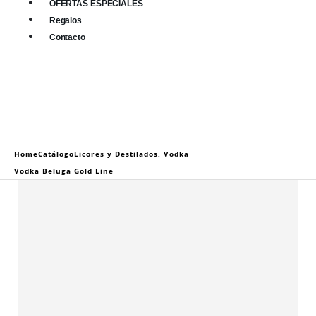
OFERTAS ESPECIALES
Regalos
Contacto
0
0 items
Home
Catálogo
Licores y Destilados
,
Vodka
Vodka Beluga Gold Line