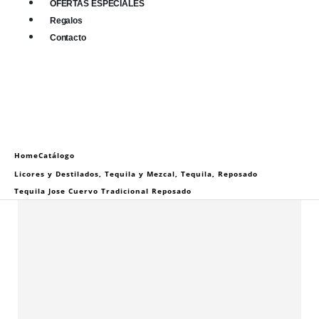
OFERTAS ESPECIALES
Regalos
Contacto
0
0 items
Home
Catálogo
Licores y Destilados
,
Tequila y Mezcal
,
Tequila
,
Reposado
Tequila Jose Cuervo Tradicional Reposado