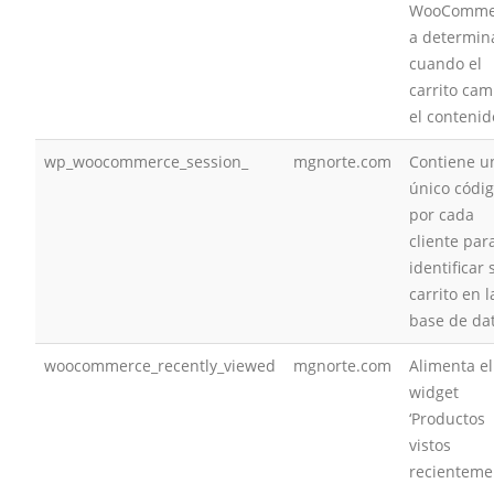
WooComme
a determin
cuando el
carrito cam
el contenid
wp_woocommerce_session_
mgnorte.com
Contiene u
único códi
por cada
cliente par
identificar 
carrito en l
base de da
woocommerce_recently_viewed
mgnorte.com
Alimenta el
widget
‘Productos
vistos
recienteme