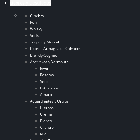
Licores y Destilados
Ginebra
Ron
Whisky
Vodka
Tequila y Mezcal
Licores Armagnac – Calvados
Brandy-Cognac
Aperitivos y Vermouth
Joven
Reserva
Seco
Extra seco
Amaro
Aguardientes y Orujos
Hierbas
Crema
Blanco
Cilantro
Miel