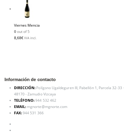
Viernes Mencia
0
out of 5
8,68
€
IVA incl.
Información de contacto
DIRECCIÓN:
Polígono Ugaldeguren III, Pabellón 1, Parcela 32-33 ·
48170 - Zamudio Vizcaya
TELÉFONO:
944 532 462
EMAIL:
mgnorte@mgnorte.com
FAX:
944 531 366