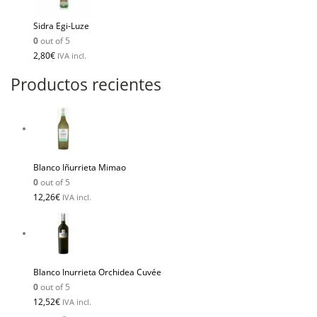
Sidra Egi-Luze
0
out of 5
2,80
€
IVA incl.
Productos recientes
Blanco Iñurrieta Mimao
0
out of 5
12,26
€
IVA incl.
Blanco Inurrieta Orchidea Cuvée
0
out of 5
12,52
€
IVA incl.