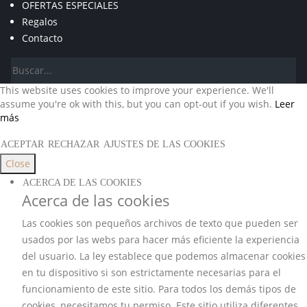
OFERTAS ESPECIALES
Regalos
Contacto
This website uses cookies to improve your experience. We'll
assume you're ok with this, but you can opt-out if you wish.
Leer
más
ACEPTAR
RECHAZAR
AJUSTES DE LAS COOKIES
Close
ACERCA DE LAS COOKIES
Acerca de las cookies
Las cookies son pequeños archivos de texto que pueden ser
usados por las webs para hacer más eficiente la experiencia
del usuario. La ley establece que podemos almacenar cookies
en tu dispositivo si son estrictamente necesarias para el
funcionamiento de este sitio. Para todos los demás tipos de
cookies, necesitamos tu permiso. Este sitio utiliza diferentes