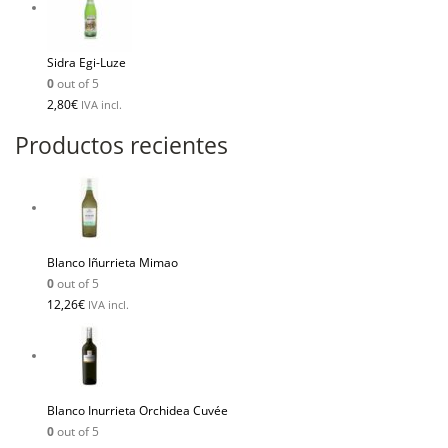
Sidra Egi-Luze
0
out of 5
2,80
€
IVA incl.
Productos recientes
Blanco Iñurrieta Mimao
0
out of 5
12,26
€
IVA incl.
Blanco Inurrieta Orchidea Cuvée
0
out of 5