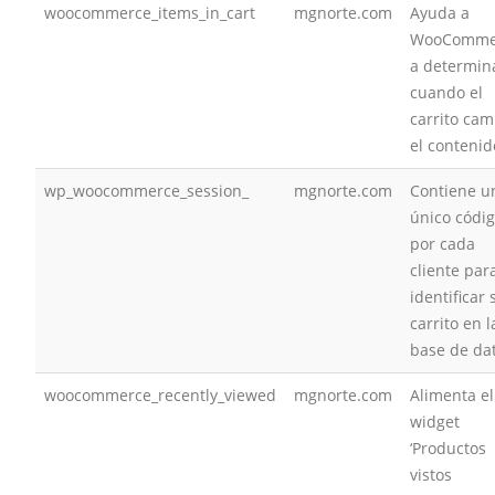
woocommerce_items_in_cart
mgnorte.com
Ayuda a
WooComme
a determin
cuando el
carrito cam
el contenid
wp_woocommerce_session_
mgnorte.com
Contiene u
único códi
por cada
cliente par
identificar 
carrito en l
base de da
woocommerce_recently_viewed
mgnorte.com
Alimenta el
widget
‘Productos
vistos