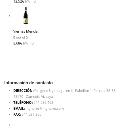
12,52
€
IVA incl.
Viernes Mencia
0
out of 5
8,68
€
IVA incl.
Información de contacto
DIRECCIÓN:
Polígono Ugaldeguren III, Pabellón 1, Parcela 32-33 ·
48170 - Zamudio Vizcaya
TELÉFONO:
944 532 462
EMAIL:
mgnorte@mgnorte.com
FAX:
944 531 366