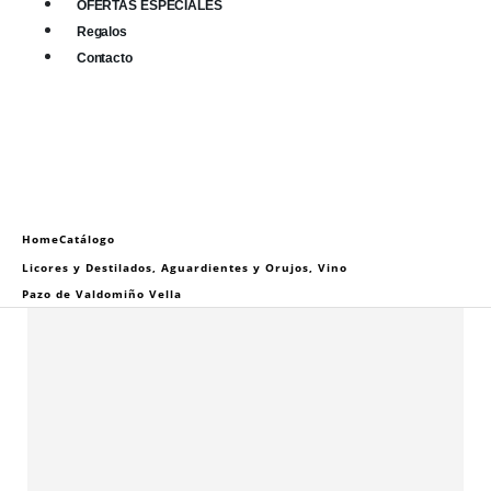
OFERTAS ESPECIALES
Regalos
Contacto
0
0 items
Home
Catálogo
Licores y Destilados
,
Aguardientes y Orujos
,
Vino
Pazo de Valdomiño Vella