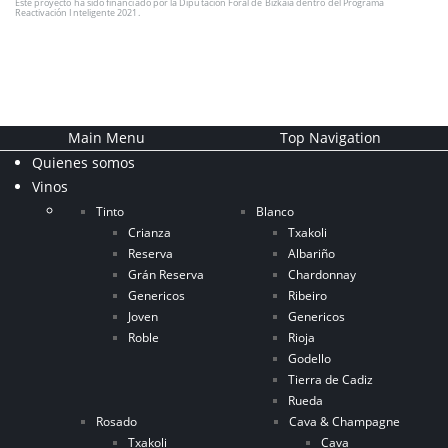
Este proyecto ha sido financiado por la Diputación Foral de Bizkaia dentro del Programa
Reactivación Inteligente 2021.
Main Menu
Top Navigation
Quienes somos
Vinos
Tinto
Blanco
Crianza
Txakoli
Reserva
Albariño
Grán Reserva
Chardonnay
Genericos
Ribeiro
Joven
Genericos
Roble
Rioja
Godello
Tierra de Cadiz
Rueda
Rosado
Cava & Champagne
Txakoli
Cava