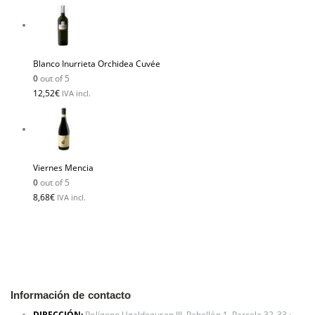
Blanco Inurrieta Orchidea Cuvée
0
out of 5
12,52
€
IVA incl.
Viernes Mencia
0
out of 5
8,68
€
IVA incl.
Información de contacto
DIRECCIÓN:
Polígono Ugaldeguren III, Pabellón 1, Parcela 32-33 ·