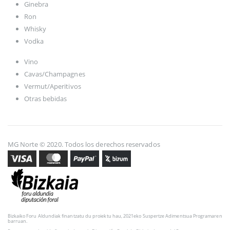
Ginebra
Ron
Whisky
Vodka
Vino
Cavas/Champagnes
Vermut/Aperitivos
Otras bebidas
MG Norte © 2020. Todos los derechos reservados
Bizkaiko Foru Aldundiak finantzatu du proiektu hau, 2021eko Suspertze Adimentsua Programaren
barruan.