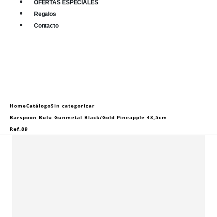
OFERTAS ESPECIALES
Regalos
Contacto
0
0 items
Home
Catálogo
Sin categorizar
Barspoon Bulu Gunmetal Black/Gold Pineapple 43,5cm
Ref.89