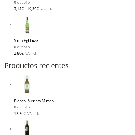
0
out of 5
5,15
€
–
10,30
€
IVA incl.
Sidra Egi-Luze
0
out of 5
2,80
€
IVA incl.
Productos recientes
Blanco Iñurrieta Mimao
0
out of 5
12,26
€
IVA incl.