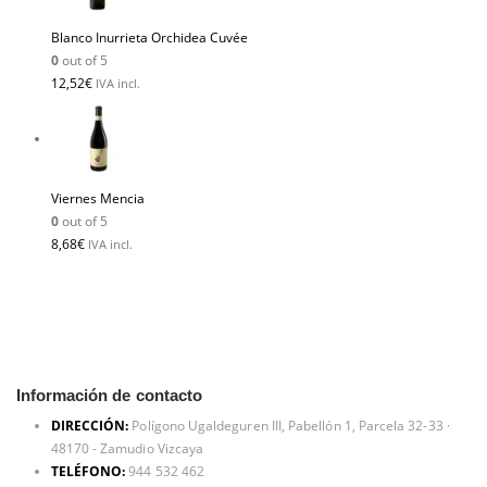
Blanco Inurrieta Orchidea Cuvée
0
out of 5
12,52
€
IVA incl.
Viernes Mencia
0
out of 5
8,68
€
IVA incl.
Información de contacto
DIRECCIÓN:
Polígono Ugaldeguren III, Pabellón 1, Parcela 32-33 ·
48170 - Zamudio Vizcaya
TELÉFONO:
944 532 462