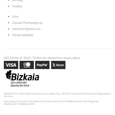
Vodka
Vino
Cavas/Champagnes
Vermut/Aperitivos
Otras bebidas
MG Norte © 2020. Todos los derechos reservados
Bizkaiko Foru Aldundiak finantzatu du proiektu hau, 2021eko Suspertze Adimentsua Programaren
barruan.
Este proyecto ha sido financiado por la Diputación Foral de Bizkaia dentro del Programa
Reactivación Inteligente 2021.