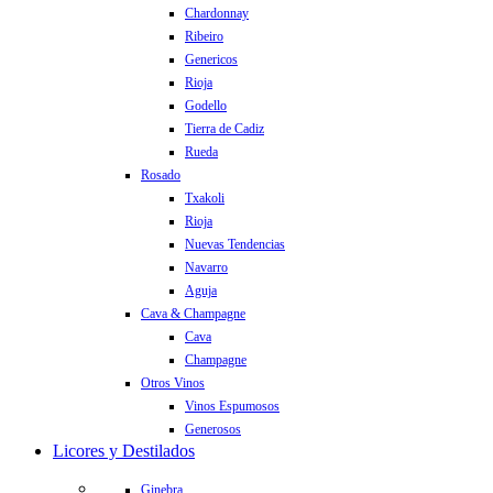
Chardonnay
Ribeiro
Genericos
Rioja
Godello
Tierra de Cadiz
Rueda
Rosado
Txakoli
Rioja
Nuevas Tendencias
Navarro
Aguja
Cava & Champagne
Cava
Champagne
Otros Vinos
Vinos Espumosos
Generosos
Licores y Destilados
Ginebra