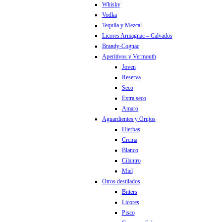
Whisky
Vodka
Tequila y Mezcal
Licores Armagnac – Calvados
Brandy-Cognac
Aperitivos y Vermouth
Joven
Reserva
Seco
Extra seco
Amaro
Aguardientes y Orujos
Hierbas
Crema
Blanco
Cilantro
Miel
Otros destilados
Bitters
Licores
Pisco