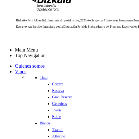
Bizkaiko Foru Aldundiak finantzatu du proiektu hau, 2021eko Suspertze Adimentsua Programaren barr
Este proyecto ha sido financiado por la Diputación Foral de Bizkaia dentro del Programa Reactivación 
Main Menu
Top Navigation
Quienes somos
Vinos
Tinto
Crianza
Reserva
Grán Reserva
Genericos
Joven
Roble
Blanco
Txakoli
Albariño