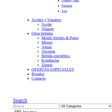
Grappa y Sake
Pacharán
Anis
Aceites y Vinagres
Aceite
Vinagre
Otras bebidas
Monin Siropes & Pures
Mixers
Aguas
Alcopop
Bebida energética
Kombucha
Zumos
OFERTAS ESPECIALES
Regalos
Contacto
Search