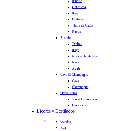
Ribeiro
Genericos
Rioja
Godello
Tierra de Cadiz
Rueda
Rosado
Txakoli
Rioja
Nuevas Tendencias
Navarro
Aguja
Cava & Champagne
Cava
Champagne
Otros Vinos
Vinos Espumosos
Generosos
Licores y Destilados
Ginebra
Ron