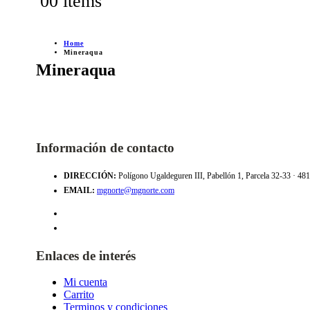
0
0 items
Home
Mineraqua
Mineraqua
Información de contacto
DIRECCIÓN:
Polígono Ugaldeguren III, Pabellón 1, Parcela 32-33 · 4
EMAIL:
mgnorte@mgnorte.com
Enlaces de interés
Mi cuenta
Carrito
Terminos y condiciones