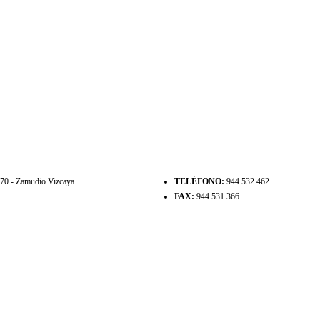
8170 - Zamudio Vizcaya
TELÉFONO:
944 532 462
FAX:
944 531 366