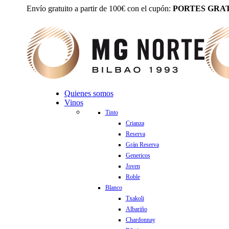
Envío gratuito a partir de 100€ con el cupón:
PORTES GRAT
Quienes somos
Vinos
Tinto
Crianza
Reserva
Grán Reserva
Genericos
Joven
Roble
Blanco
Txakoli
Albariño
Chardonnay