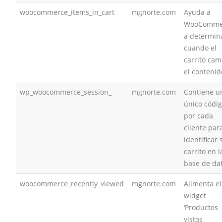
woocommerce_items_in_cart
mgnorte.com
Ayuda a
WooComme
a determin
cuando el
carrito cam
el contenid
wp_woocommerce_session_
mgnorte.com
Contiene u
único códi
por cada
cliente par
identificar 
carrito en l
base de da
woocommerce_recently_viewed
mgnorte.com
Alimenta el
widget
‘Productos
vistos