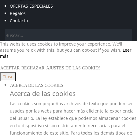
OFERTAS ESPECIALES
Regalos
Contacto
This website uses cookies to improve your experience. We'll
assume you're ok with this, but you can opt-out if you wish.
Leer
más
ACEPTAR
RECHAZAR
AJUSTES DE LAS COOKIES
Close
ACERCA DE LAS COOKIES
Acerca de las cookies
Las cookies son pequeños archivos de texto que pueden ser
usados por las webs para hacer más eficiente la experiencia
del usuario. La ley establece que podemos almacenar cookies
en tu dispositivo si son estrictamente necesarias para el
funcionamiento de este sitio. Para todos los demás tipos de