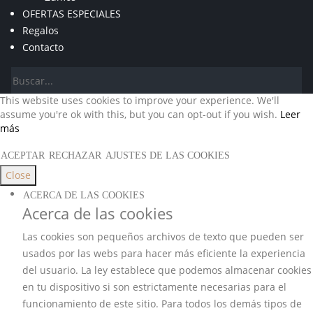
OFERTAS ESPECIALES
Regalos
Contacto
This website uses cookies to improve your experience. We'll
assume you're ok with this, but you can opt-out if you wish.
Leer
más
ACEPTAR
RECHAZAR
AJUSTES DE LAS COOKIES
Close
ACERCA DE LAS COOKIES
Acerca de las cookies
Las cookies son pequeños archivos de texto que pueden ser
usados por las webs para hacer más eficiente la experiencia
del usuario. La ley establece que podemos almacenar cookies
en tu dispositivo si son estrictamente necesarias para el
funcionamiento de este sitio. Para todos los demás tipos de