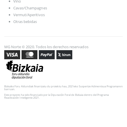
Vino
Cavas/Champagnes
Vermut/Aperitivos
Otras bebidas
MG Norte © 2020. Todos los derechos reservados
Bizkaiko Foru Aldundiak finantzatu du proiektu hau, 2021eko Suspertze Adimentsua Programaren
barruan.
Este proyecto ha sido financiado por la Diputación Foral de Bizkaia dentro del Programa
Reactivación Inteligente 2021.