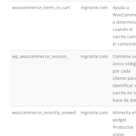
woocommerce_items_in_cart
mgnorte.com
Ayuda a
WooComme
a determin
cuando el
carrito cam
el contenid
wp_woocommerce_session_
mgnorte.com
Contiene u
único códi
por cada
cliente par
identificar 
carrito en l
base de da
woocommerce_recently_viewed
mgnorte.com
Alimenta el
widget
‘Productos
vistos