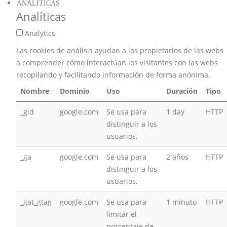
ANALÍTICAS
Analíticas
Analytics
Las cookies de análisis ayudan a los propietarios de las webs
a comprender cómo interactúan los visitantes con las webs
recopilando y facilitando información de forma anónima.
Nombre
Dominio
Uso
Duración
Tipo
_gid
google.com
Se usa para
1 day
HTTP
distinguir a los
usuarios.
_ga
google.com
Se usa para
2 años
HTTP
distinguir a los
usuarios.
_gat_gtag
google.com
Se usa para
1 minuto
HTTP
limitar el
porcentaje de