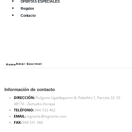
OFERTAS ESPECIALES
Regalos
Contacto
0
0 items
Amer Gourmet
Home
Información de contacto
DIRECCIÓN:
Polígono Ugaldeguren III, Pabellón 1, Parcela 32-33 ·
48170 - Zamudio Vizcaya
TELÉFONO:
944 532 462
EMAIL:
mgnorte@mgnorte.com
FAX:
944 531 366