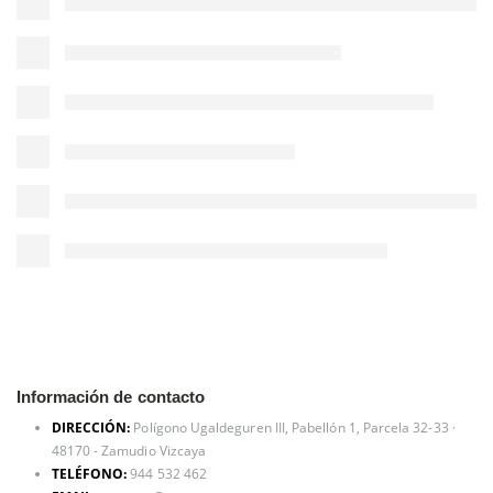
Información de contacto
DIRECCIÓN:
Polígono Ugaldeguren III, Pabellón 1, Parcela 32-33 ·
48170 - Zamudio Vizcaya
TELÉFONO:
944 532 462