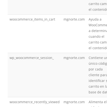
carrito cam
el contenid
woocommerce_items_in_cart
mgnorte.com
Ayuda a
WooComme
a determin
cuando el
carrito cam
el contenid
wp_woocommerce_session_
mgnorte.com
Contiene u
único códi
por cada
cliente par
identificar 
carrito en l
base de da
woocommerce_recently_viewed
mgnorte.com
Alimenta el