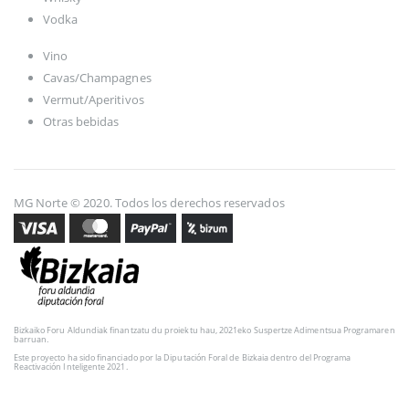
Vodka
Vino
Cavas/Champagnes
Vermut/Aperitivos
Otras bebidas
MG Norte © 2020. Todos los derechos reservados
Bizkaiko Foru Aldundiak finantzatu du proiektu hau, 2021eko Suspertze Adimentsua Programaren
barruan.
Este proyecto ha sido financiado por la Diputación Foral de Bizkaia dentro del Programa
Reactivación Inteligente 2021.