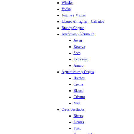
Whisky
Vodka
Tequila y Mezcal
Licores Armagnac – Calvados
Brandy-Cognac
Aperitivos y Vermouth
Joven
Reserva
Seco
Extra seco
Amaro
Aguardientes y Orujos
Hierbas
Crema
Blanco
Cilantro
Miel
Otros destilados
Bitters
Licores
Pisco