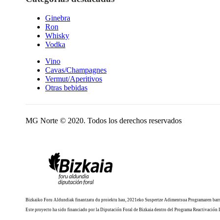
Ginebra
Ron
Whisky
Vodka
Vino
Cavas/Champagnes
Vermut/Aperitivos
Otras bebidas
MG Norte © 2020. Todos los derechos reservados
Bizkaiko Foru Aldundiak finantzatu du proiektu hau, 2021eko Suspertze Adimentsua Programaren barr
Este proyecto ha sido financiado por la Diputación Foral de Bizkaia dentro del Programa Reactivación 