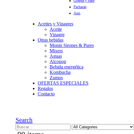
Grappa y Sake
Pacharán
Anis
Aceites y Vinagres
Aceite
Vinagre
Otras bebidas
Monin Siropes & Pures
Mixers
Aguas
Alcopop
Bebida energética
Kombucha
Zumos
OFERTAS ESPECIALES
Regalos
Contacto
Search