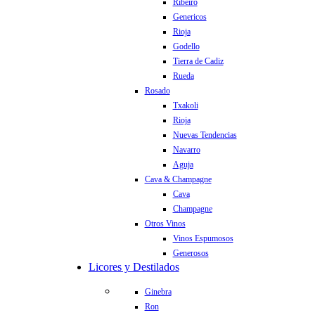
Ribeiro
Genericos
Rioja
Godello
Tierra de Cadiz
Rueda
Rosado
Txakoli
Rioja
Nuevas Tendencias
Navarro
Aguja
Cava & Champagne
Cava
Champagne
Otros Vinos
Vinos Espumosos
Generosos
Licores y Destilados
Ginebra
Ron