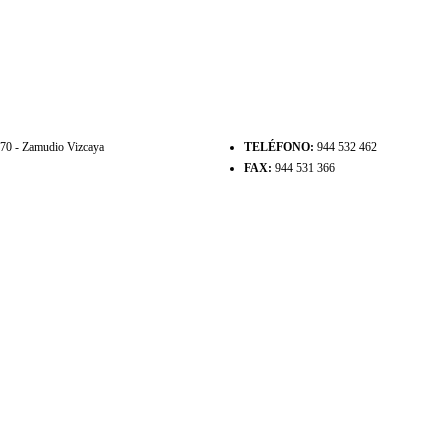
8170 - Zamudio Vizcaya
TELÉFONO:
944 532 462
FAX:
944 531 366