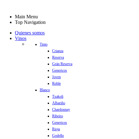
Main Menu
Top Navigation
Quienes somos
Vinos
Tinto
Crianza
Reserva
Grán Reserva
Genericos
Joven
Roble
Blanco
Txakoli
Albariño
Chardonnay
Ribeiro
Genericos
Rioja
Godello