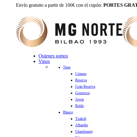
Envío gratuito a partir de 100€ con el cupón:
PORTES GRAT
Quienes somos
Vinos
Tinto
Crianza
Reserva
Grán Reserva
Genericos
Joven
Roble
Blanco
Txakoli
Albariño
Chardonnay