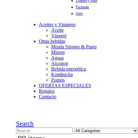
Grappa y Sake
Pacharán
Anis
Aceites y Vinagres
Aceite
Vinagre
Otras bebidas
Monin Siropes & Pures
Mixers
Aguas
Alcopop
Bebida energética
Kombucha
Zumos
OFERTAS ESPECIALES
Regalos
Contacto
Search