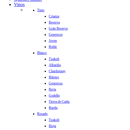
Vinos
Tinto
Crianza
Reserva
Grán Reserva
Genericos
Joven
Roble
Blanco
Txakoli
Albariño
Chardonnay
Ribeiro
Genericos
Rioja
Godello
Tierra de Cadiz
Rueda
Rosado
Txakoli
Rioja