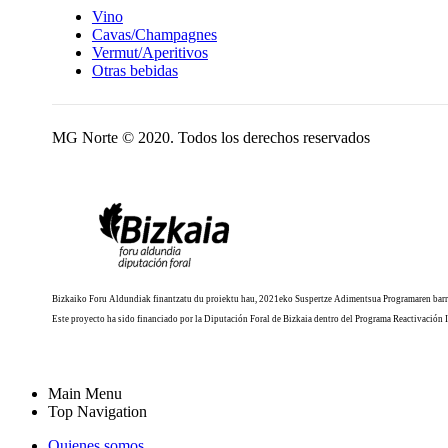
Vino
Cavas/Champagnes
Vermut/Aperitivos
Otras bebidas
MG Norte © 2020. Todos los derechos reservados
Bizkaiko Foru Aldundiak finantzatu du proiektu hau, 2021eko Suspertze Adimentsua Programaren barr
Este proyecto ha sido financiado por la Diputación Foral de Bizkaia dentro del Programa Reactivación 
Main Menu
Top Navigation
Quienes somos