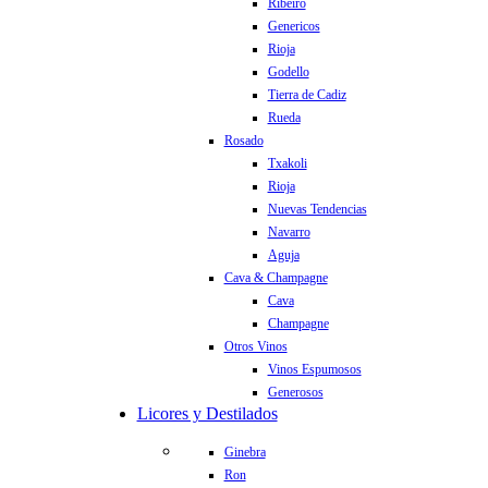
Ribeiro
Genericos
Rioja
Godello
Tierra de Cadiz
Rueda
Rosado
Txakoli
Rioja
Nuevas Tendencias
Navarro
Aguja
Cava & Champagne
Cava
Champagne
Otros Vinos
Vinos Espumosos
Generosos
Licores y Destilados
Ginebra
Ron