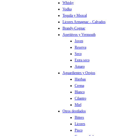
Whisky
Vodka
Tequila y Mezcal
Licores Armagnac – Calvados
Brandy-Cognac
Aperitivos y Vermouth
Joven
Reserva
Seco
Extra seco
Amaro
Aguardientes y Orujos
Hierbas
Crema
Blanco
Cilantro
Miel
Otros destilados
Bitters
Licores
Pisco