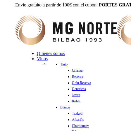
Envío gratuito a partir de 100€ con el cupón:
PORTES GRAT
Quienes somos
Vinos
Tinto
Crianza
Reserva
Grán Reserva
Genericos
Joven
Roble
Blanco
Txakoli
Albariño
Chardonnay