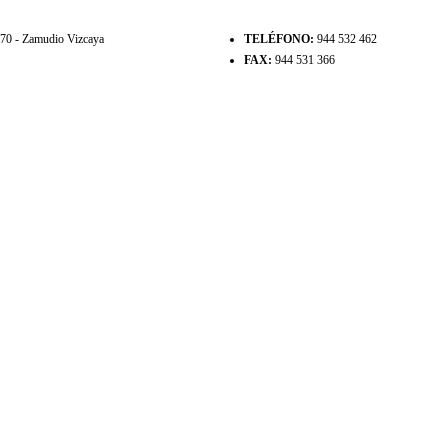
8170 - Zamudio Vizcaya
TELÉFONO:
944 532 462
FAX:
944 531 366