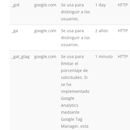
_gid
google.com
Se usa para
1 day
HTTP
distinguir a los
usuarios.
_ga
google.com
Se usa para
2 años
HTTP
distinguir a los
usuarios.
_gat_gtag
google.com
Se usa para
1 minuto
HTTP
limitar el
porcentaje de
solicitudes. Si
se ha
implementado
Google
Analytics
mediante
Google Tag
Manager, esta