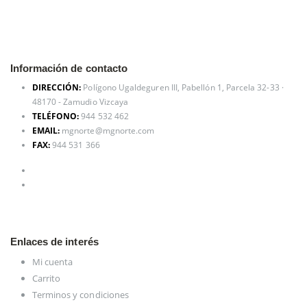
Información de contacto
DIRECCIÓN:
Polígono Ugaldeguren III, Pabellón 1, Parcela 32-33 ·
48170 - Zamudio Vizcaya
TELÉFONO:
944 532 462
EMAIL:
mgnorte@mgnorte.com
FAX:
944 531 366
Enlaces de interés
Mi cuenta
Carrito
Terminos y condiciones