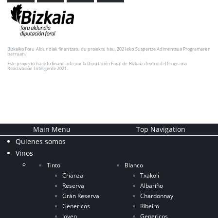
Bizkaiko Foru Aldundiak finantzatu du proiektu hau, 2021eko Suspertze Adimentsua Programaren
barruan.
Este proyecto ha sido financiado por la Diputación Foral de Bizkaia dentro del Programa
Reactivación Inteligente 2021.
Main Menu
Top Navigation
Quienes somos
Vinos
Tinto
Blanco
Crianza
Txakoli
Reserva
Albariño
Grán Reserva
Chardonnay
Genericos
Ribeiro
Joven
Genericos