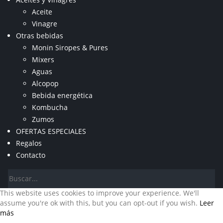
Aceite
Vinagre
Otras bebidas
Monin Siropes & Pures
Mixers
Aguas
Alcopop
Bebida energética
Kombucha
Zumos
OFERTAS ESPECIALES
Regalos
Contacto
This website uses cookies to improve your experience. We'll
assume you're ok with this, but you can opt-out if you wish.
Leer
más