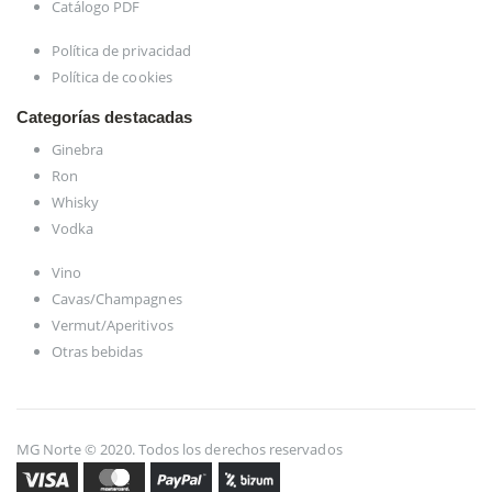
Catálogo PDF
Política de privacidad
Política de cookies
Categorías destacadas
Ginebra
Ron
Whisky
Vodka
Vino
Cavas/Champagnes
Vermut/Aperitivos
Otras bebidas
MG Norte © 2020. Todos los derechos reservados