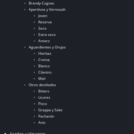
Brandy-Cognac
Aperitivos y Vermouth
Joven
Reserva
Seco
Extra seco
Amaro
Aguardientes y Orujos
Hierbas
Crema
Blanco
Cilantro
Miel
Otros destilados
Bitters
Licores
Pisco
Grappa y Sake
Pacharán
Anis
Aceites y Vinagres