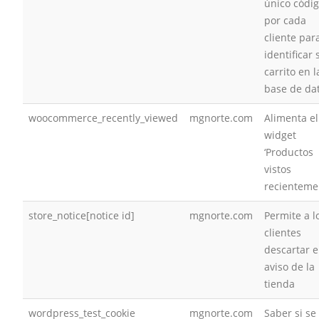
único códi
por cada
cliente par
identificar 
carrito en l
base de da
woocommerce_recently_viewed
mgnorte.com
Alimenta el
widget
‘Productos
vistos
recienteme
store_notice[notice id]
mgnorte.com
Permite a l
clientes
descartar e
aviso de la
tienda
wordpress_test_cookie
mgnorte.com
Saber si se