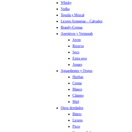
Whisky
Vodka
Tequila y Mezcal
Licores Armagnac – Calvados
Brandy-Cognac
Aperitivos y Vermouth
Joven
Reserva
Seco
Extra seco
Amaro
Aguardientes y Orujos
Hierbas
Crema
Blanco
Cilantro
Miel
Otros destilados
Bitters
Licores
Pisco