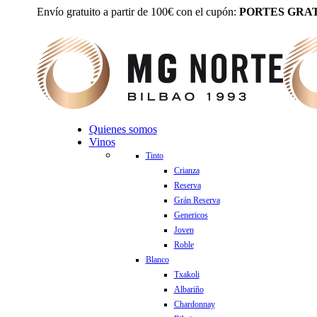
Envío gratuito a partir de 100€ con el cupón:
PORTES GRAT
Quienes somos
Vinos
Tinto
Crianza
Reserva
Grán Reserva
Genericos
Joven
Roble
Blanco
Txakoli
Albariño
Chardonnay