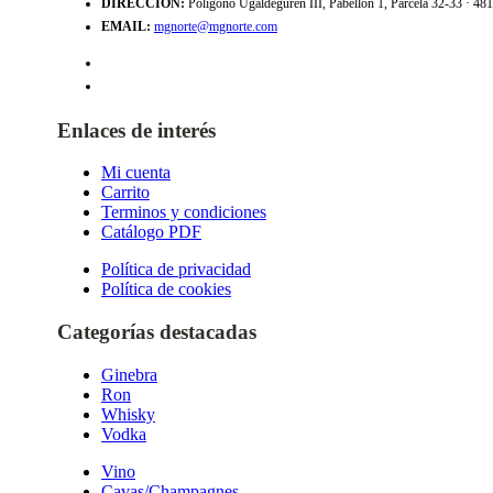
DIRECCIÓN:
Polígono Ugaldeguren III, Pabellón 1, Parcela 32-33 · 4
EMAIL:
mgnorte@mgnorte.com
Enlaces de interés
Mi cuenta
Carrito
Terminos y condiciones
Catálogo PDF
Política de privacidad
Política de cookies
Categorías destacadas
Ginebra
Ron
Whisky
Vodka
Vino
Cavas/Champagnes