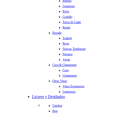
Ribeiro
Genericos
Rioja
Godello
Tierra de Cadiz
Rueda
Rosado
Txakoli
Rioja
Nuevas Tendencias
Navarro
Aguja
Cava & Champagne
Cava
Champagne
Otros Vinos
Vinos Espumosos
Generosos
Licores y Destilados
Ginebra
Ron