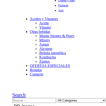
Grappa y Sake
Pacharán
Anis
Aceites y Vinagres
Aceite
Vinagre
Otras bebidas
Monin Siropes & Pures
Mixers
Aguas
Alcopop
Bebida energética
Kombucha
Zumos
OFERTAS ESPECIALES
Regalos
Contacto
Search