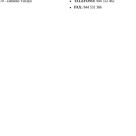
8170 - Zamudio Vizcaya
TELÉFONO:
944 532 462
FAX:
944 531 366