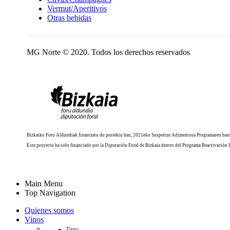
Vermut/Aperitivos
Otras bebidas
MG Norte © 2020. Todos los derechos reservados
Bizkaiko Foru Aldundiak finantzatu du proiektu hau, 2021eko Suspertze Adimentsua Programaren barr
Este proyecto ha sido financiado por la Diputación Foral de Bizkaia dentro del Programa Reactivación 
Main Menu
Top Navigation
Quienes somos
Vinos
Tinto