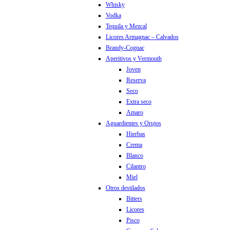
Whisky
Vodka
Tequila y Mezcal
Licores Armagnac – Calvados
Brandy-Cognac
Aperitivos y Vermouth
Joven
Reserva
Seco
Extra seco
Amaro
Aguardientes y Orujos
Hierbas
Crema
Blanco
Cilantro
Miel
Otros destilados
Bitters
Licores
Pisco