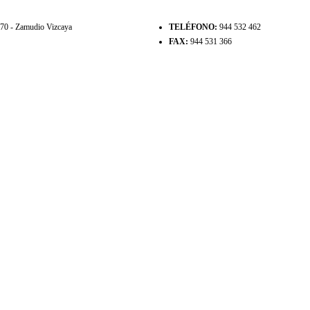
8170 - Zamudio Vizcaya
TELÉFONO:
944 532 462
FAX:
944 531 366