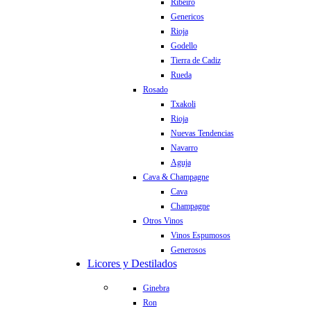
Ribeiro
Genericos
Rioja
Godello
Tierra de Cadiz
Rueda
Rosado
Txakoli
Rioja
Nuevas Tendencias
Navarro
Aguja
Cava & Champagne
Cava
Champagne
Otros Vinos
Vinos Espumosos
Generosos
Licores y Destilados
Ginebra
Ron