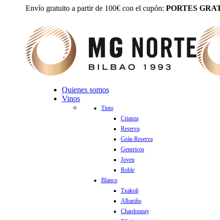
Envío gratuito a partir de 100€ con el cupón:
PORTES GRAT
Quienes somos
Vinos
Tinto
Crianza
Reserva
Grán Reserva
Genericos
Joven
Roble
Blanco
Txakoli
Albariño
Chardonnay