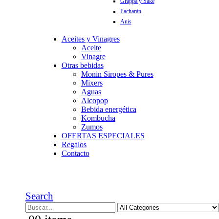
Grappa y Sake
Pacharán
Anis
Aceites y Vinagres
Aceite
Vinagre
Otras bebidas
Monin Siropes & Pures
Mixers
Aguas
Alcopop
Bebida energética
Kombucha
Zumos
OFERTAS ESPECIALES
Regalos
Contacto
Search