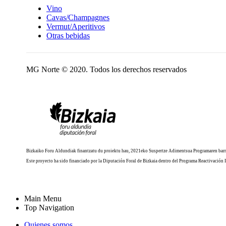
Vino
Cavas/Champagnes
Vermut/Aperitivos
Otras bebidas
MG Norte © 2020. Todos los derechos reservados
Bizkaiko Foru Aldundiak finantzatu du proiektu hau, 2021eko Suspertze Adimentsua Programaren barr
Este proyecto ha sido financiado por la Diputación Foral de Bizkaia dentro del Programa Reactivación 
Main Menu
Top Navigation
Quienes somos