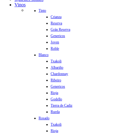
Vinos
Tinto
Crianza
Reserva
Grán Reserva
Genericos
Joven
Roble
Blanco
Txakoli
Albariño
Chardonnay
Ribeiro
Genericos
Rioja
Godello
Tierra de Cadiz
Rueda
Rosado
Txakoli
Rioja