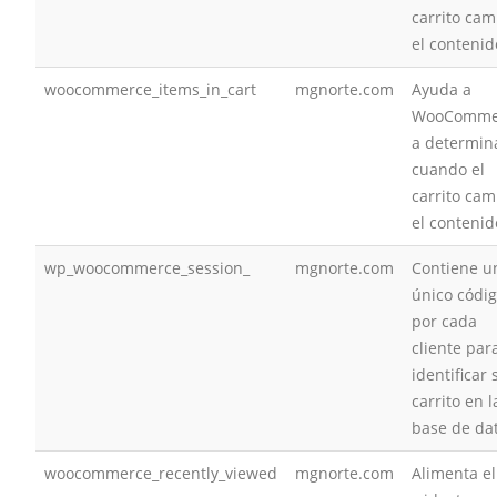
carrito cam
el contenid
woocommerce_items_in_cart
mgnorte.com
Ayuda a
WooComme
a determin
cuando el
carrito cam
el contenid
wp_woocommerce_session_
mgnorte.com
Contiene u
único códi
por cada
cliente par
identificar 
carrito en l
base de da
woocommerce_recently_viewed
mgnorte.com
Alimenta el