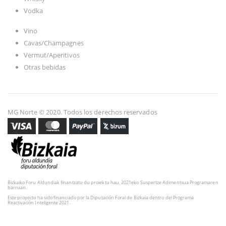
Vodka
Vino
Cavas/Champagnes
Vermut/Aperitivos
Otras bebidas
MG Norte © 2020. Todos los derechos reservados
Bizkaiko Foru Aldundiak finantzatu du proiektu hau, 2021eko Suspertze Adimentsua Programaren
barruan.
Este proyecto ha sido financiado por la Diputación Foral de Bizkaia dentro del Programa
Reactivación Inteligente 2021.