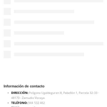
Información de contacto
DIRECCIÓN:
Polígono Ugaldeguren III, Pabellón 1, Parcela 32-33 ·
48170 - Zamudio Vizcaya
TELÉFONO:
944 532 462