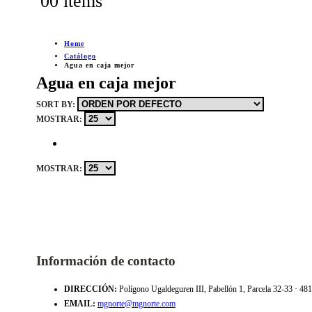
0
0 items
Home
Catálogo
Agua en caja mejor
Agua en caja mejor
SORT BY:
MOSTRAR:
MOSTRAR:
Información de contacto
DIRECCIÓN:
Polígono Ugaldeguren III, Pabellón 1, Parcela 32-33 · 4
EMAIL:
mgnorte@mgnorte.com