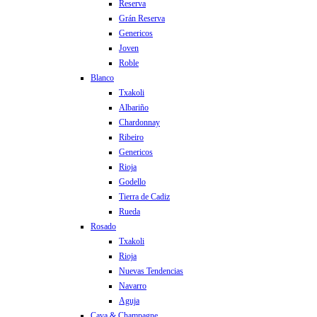
Reserva
Grán Reserva
Genericos
Joven
Roble
Blanco
Txakoli
Albariño
Chardonnay
Ribeiro
Genericos
Rioja
Godello
Tierra de Cadiz
Rueda
Rosado
Txakoli
Rioja
Nuevas Tendencias
Navarro
Aguja
Cava & Champagne