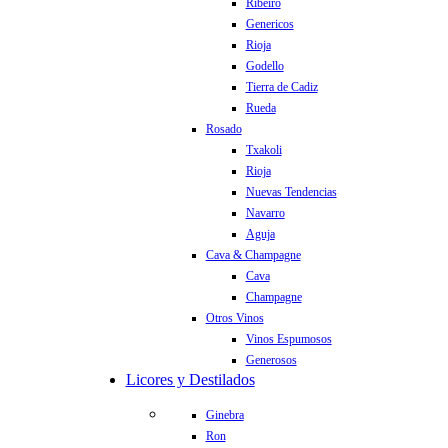
Ribeiro
Genericos
Rioja
Godello
Tierra de Cadiz
Rueda
Rosado
Txakoli
Rioja
Nuevas Tendencias
Navarro
Aguja
Cava & Champagne
Cava
Champagne
Otros Vinos
Vinos Espumosos
Generosos
Licores y Destilados
Ginebra
Ron