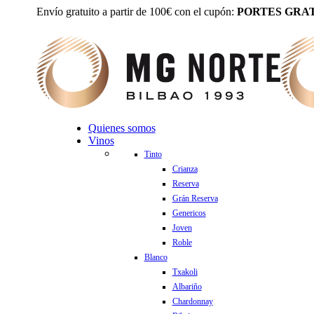
Envío gratuito a partir de 100€ con el cupón:
PORTES GRAT
Quienes somos
Vinos
Tinto
Crianza
Reserva
Grán Reserva
Genericos
Joven
Roble
Blanco
Txakoli
Albariño
Chardonnay