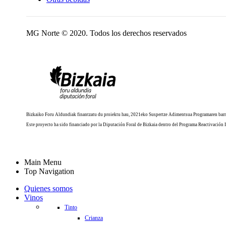
MG Norte © 2020. Todos los derechos reservados
Bizkaiko Foru Aldundiak finantzatu du proiektu hau, 2021eko Suspertze Adimentsua Programaren barr
Este proyecto ha sido financiado por la Diputación Foral de Bizkaia dentro del Programa Reactivación 
Main Menu
Top Navigation
Quienes somos
Vinos
Tinto
Crianza