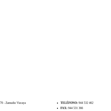
8170 - Zamudio Vizcaya
TELÉFONO:
944 532 462
FAX:
944 531 366