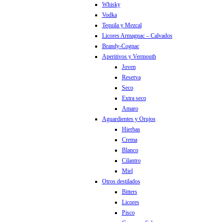
Whisky
Vodka
Tequila y Mezcal
Licores Armagnac – Calvados
Brandy-Cognac
Aperitivos y Vermouth
Joven
Reserva
Seco
Extra seco
Amaro
Aguardientes y Orujos
Hierbas
Crema
Blanco
Cilantro
Miel
Otros destilados
Bitters
Licores
Pisco