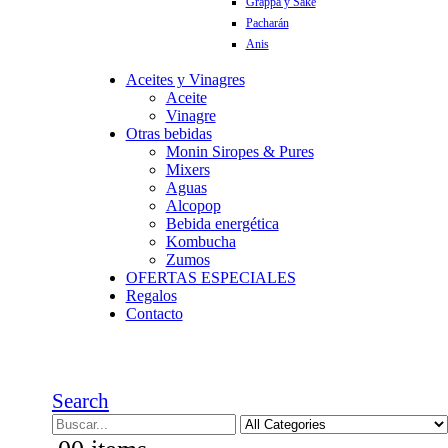
Grappa y Sake
Pacharán
Anis
Aceites y Vinagres
Aceite
Vinagre
Otras bebidas
Monin Siropes & Pures
Mixers
Aguas
Alcopop
Bebida energética
Kombucha
Zumos
OFERTAS ESPECIALES
Regalos
Contacto
Search