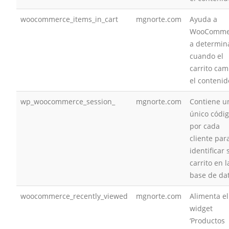
woocommerce_items_in_cart
mgnorte.com
Ayuda a
WooComme
a determin
cuando el
carrito cam
el contenid
wp_woocommerce_session_
mgnorte.com
Contiene u
único códi
por cada
cliente par
identificar 
carrito en l
base de da
woocommerce_recently_viewed
mgnorte.com
Alimenta el
widget
‘Productos