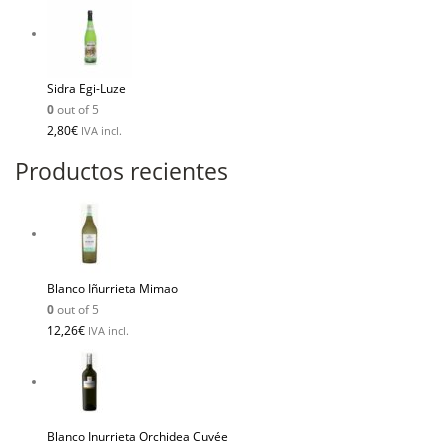
Sidra Egi-Luze
0
out of 5
2,80
€
IVA incl.
Productos recientes
Blanco Iñurrieta Mimao
0
out of 5
12,26
€
IVA incl.
Blanco Inurrieta Orchidea Cuvée