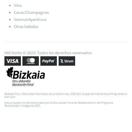
Vino
Cavas/Champagnes
Vermut/Aperitivos
Otras bebidas
MG Norte © 2020. Todos los derechos reservados
Bizkaiko Foru Aldundiak finantzatu du proiektu hau, 2021eko Suspertze Adimentsua Programaren
barruan.
Este proyecto ha sido financiado por la Diputación Foral de Bizkaia dentro del Programa
Reactivación Inteligente 2021.