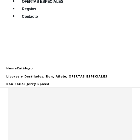
OFERTAS ESPECIALES
Regalos
Contacto
0
0 items
Home
Catálogo
Licores y Destilados
,
Ron
,
Añejo
,
OFERTAS ESPECIALES
Ron Sailor Jerry Spiced