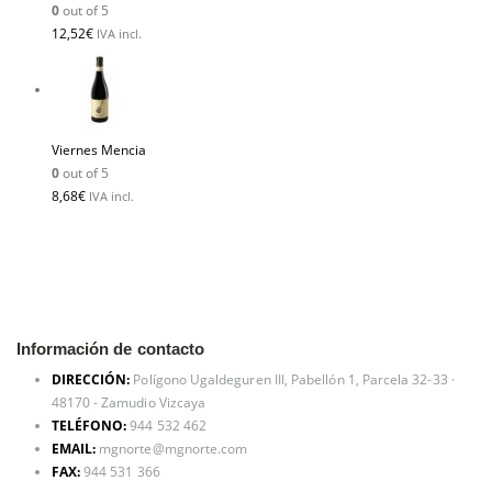
0
out of 5
12,52
€
IVA incl.
Viernes Mencia
0
out of 5
8,68
€
IVA incl.
Información de contacto
DIRECCIÓN:
Polígono Ugaldeguren III, Pabellón 1, Parcela 32-33 ·
48170 - Zamudio Vizcaya
TELÉFONO:
944 532 462
EMAIL:
mgnorte@mgnorte.com
FAX:
944 531 366