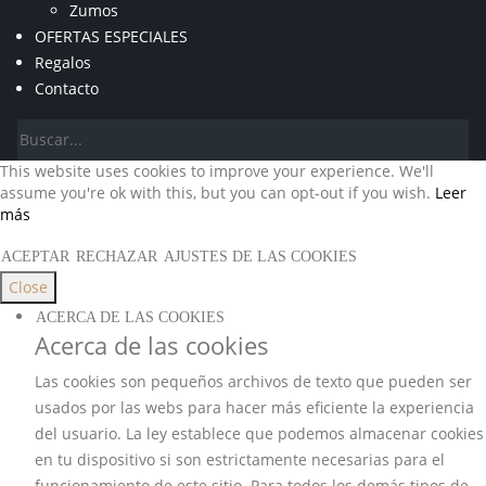
Zumos
OFERTAS ESPECIALES
Regalos
Contacto
This website uses cookies to improve your experience. We'll
assume you're ok with this, but you can opt-out if you wish.
Leer
más
ACEPTAR
RECHAZAR
AJUSTES DE LAS COOKIES
Close
ACERCA DE LAS COOKIES
Acerca de las cookies
Las cookies son pequeños archivos de texto que pueden ser
usados por las webs para hacer más eficiente la experiencia
del usuario. La ley establece que podemos almacenar cookies
en tu dispositivo si son estrictamente necesarias para el
funcionamiento de este sitio. Para todos los demás tipos de