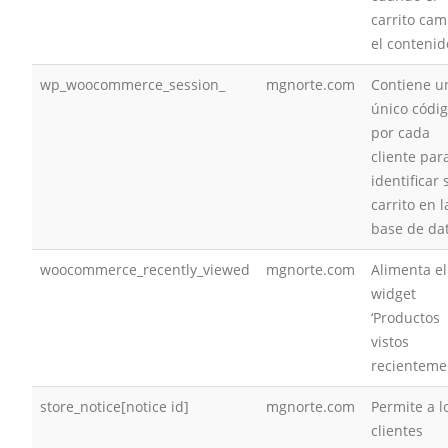
carrito cam
el contenid
wp_woocommerce_session_
mgnorte.com
Contiene u
único códi
por cada
cliente par
identificar 
carrito en l
base de da
woocommerce_recently_viewed
mgnorte.com
Alimenta el
widget
‘Productos
vistos
recienteme
store_notice[notice id]
mgnorte.com
Permite a l
clientes