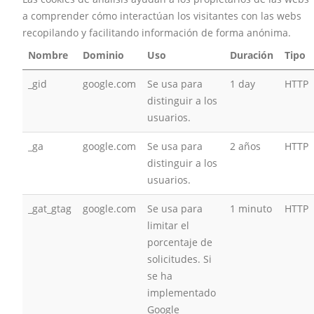
a comprender cómo interactúan los visitantes con las webs
recopilando y facilitando información de forma anónima.
Nombre
Dominio
Uso
Duración
Tipo
_gid
google.com
Se usa para
1 day
HTTP
distinguir a los
usuarios.
_ga
google.com
Se usa para
2 años
HTTP
distinguir a los
usuarios.
_gat_gtag
google.com
Se usa para
1 minuto
HTTP
limitar el
porcentaje de
solicitudes. Si
se ha
implementado
Google