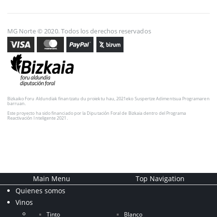
MG Norte © 2020. Todos los derechos reservados
Bizkaiko Foru Aldundiak finantzatu du proiektu hau, 2021eko Suspertze Adimentsua Programaren
barruan.
Este proyecto ha sido financiado por la Diputación Foral de Bizkaia dentro del Programa
Reactivación Inteligente 2021.
Main Menu
Top Navigation
Quienes somos
Vinos
Tinto
Blanco