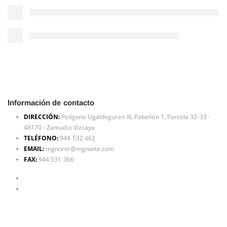
Información de contacto
DIRECCIÓN:
Polígono Ugaldeguren III, Pabellón 1, Parcela 32-33 ·
48170 - Zamudio Vizcaya
TELÉFONO:
944 532 462
EMAIL:
mgnorte@mgnorte.com
FAX:
944 531 366