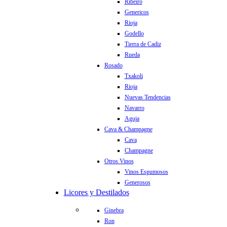
Ribeiro
Genericos
Rioja
Godello
Tierra de Cadiz
Rueda
Rosado
Txakoli
Rioja
Nuevas Tendencias
Navarro
Aguja
Cava & Champagne
Cava
Champagne
Otros Vinos
Vinos Espumosos
Generosos
Licores y Destilados
Ginebra
Ron