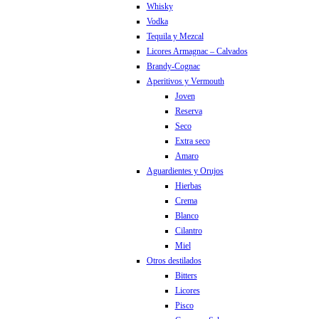
Whisky
Vodka
Tequila y Mezcal
Licores Armagnac – Calvados
Brandy-Cognac
Aperitivos y Vermouth
Joven
Reserva
Seco
Extra seco
Amaro
Aguardientes y Orujos
Hierbas
Crema
Blanco
Cilantro
Miel
Otros destilados
Bitters
Licores
Pisco