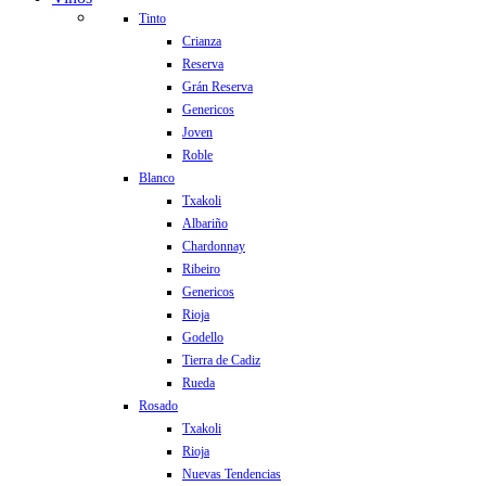
Tinto
Crianza
Reserva
Grán Reserva
Genericos
Joven
Roble
Blanco
Txakoli
Albariño
Chardonnay
Ribeiro
Genericos
Rioja
Godello
Tierra de Cadiz
Rueda
Rosado
Txakoli
Rioja
Nuevas Tendencias