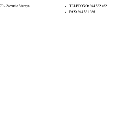
8170 - Zamudio Vizcaya
TELÉFONO:
944 532 462
FAX:
944 531 366