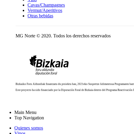
Cavas/Champagnes
Vermut/Aperitivos
Otras bebidas
MG Norte © 2020. Todos los derechos reservados
Bizkaiko Foru Aldundiak finantzatu du proiektu hau, 2021eko Suspertze Adimentsua Programaren barr
Este proyecto ha sido financiado por la Diputación Foral de Bizkaia dentro del Programa Reactivación 
Main Menu
Top Navigation
Quienes somos
Vinos