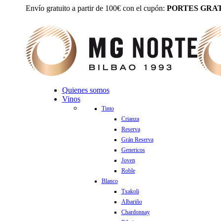
Envío gratuito a partir de 100€ con el cupón:
PORTES GRAT
Quienes somos
Vinos
Tinto
Crianza
Reserva
Grán Reserva
Genericos
Joven
Roble
Blanco
Txakoli
Albariño
Chardonnay