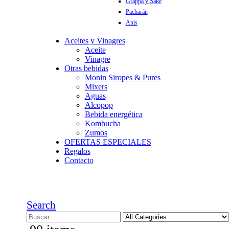
Grappa y Sake
Pacharán
Anis
Aceites y Vinagres
Aceite
Vinagre
Otras bebidas
Monin Siropes & Pures
Mixers
Aguas
Alcopop
Bebida energética
Kombucha
Zumos
OFERTAS ESPECIALES
Regalos
Contacto
Search