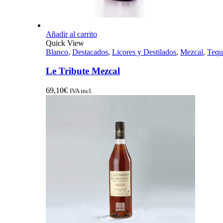
Añadir al carrito
Quick View
Blanco
,
Destacados
,
Licores y Destilados
,
Mezcal
,
Tequ
Le Tribute Mezcal
69,10
€
IVA incl.