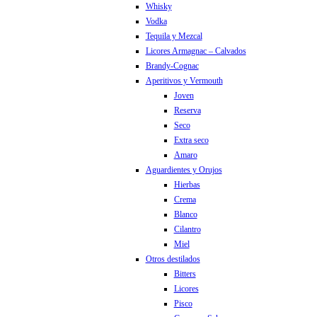
Whisky
Vodka
Tequila y Mezcal
Licores Armagnac – Calvados
Brandy-Cognac
Aperitivos y Vermouth
Joven
Reserva
Seco
Extra seco
Amaro
Aguardientes y Orujos
Hierbas
Crema
Blanco
Cilantro
Miel
Otros destilados
Bitters
Licores
Pisco