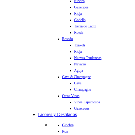
Ribeiro
Genericos
Rioja
Godello
Tierra de Cadiz
Rueda
Rosado
Txakoli
Rioja
Nuevas Tendencias
Navarro
Aguja
Cava & Champagne
Cava
Champagne
Otros Vinos
Vinos Espumosos
Generosos
Licores y Destilados
Ginebra
Ron