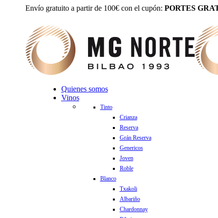
Envío gratuito a partir de 100€ con el cupón:
PORTES GRAT
Quienes somos
Vinos
Tinto
Crianza
Reserva
Grán Reserva
Genericos
Joven
Roble
Blanco
Txakoli
Albariño
Chardonnay