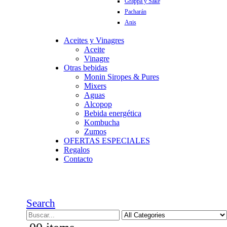
Grappa y Sake
Pacharán
Anis
Aceites y Vinagres
Aceite
Vinagre
Otras bebidas
Monin Siropes & Pures
Mixers
Aguas
Alcopop
Bebida energética
Kombucha
Zumos
OFERTAS ESPECIALES
Regalos
Contacto
Search