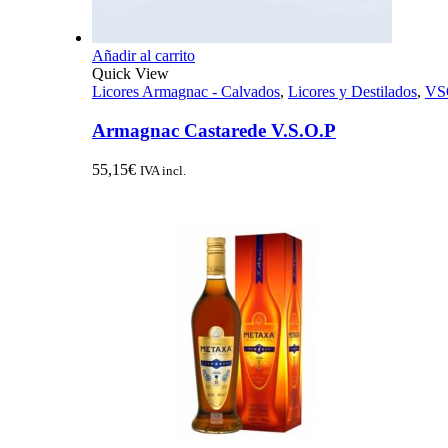
Añadir al carrito
Quick View
Licores Armagnac - Calvados
,
Licores y Destilados
,
VS
Armagnac Castarede V.S.O.P
55,15
€
IVA incl.