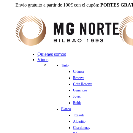
Envío gratuito a partir de 100€ con el cupón:
PORTES GRAT
Quienes somos
Vinos
Tinto
Crianza
Reserva
Grán Reserva
Genericos
Joven
Roble
Blanco
Txakoli
Albariño
Chardonnay