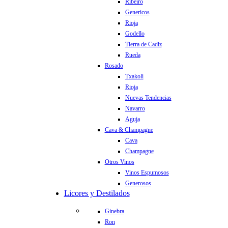
Ribeiro
Genericos
Rioja
Godello
Tierra de Cadiz
Rueda
Rosado
Txakoli
Rioja
Nuevas Tendencias
Navarro
Aguja
Cava & Champagne
Cava
Champagne
Otros Vinos
Vinos Espumosos
Generosos
Licores y Destilados
Ginebra
Ron