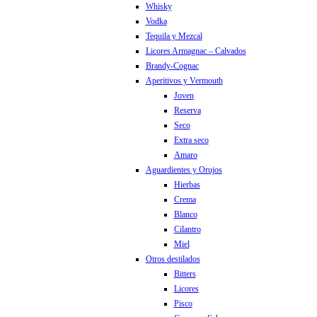
Whisky
Vodka
Tequila y Mezcal
Licores Armagnac – Calvados
Brandy-Cognac
Aperitivos y Vermouth
Joven
Reserva
Seco
Extra seco
Amaro
Aguardientes y Orujos
Hierbas
Crema
Blanco
Cilantro
Miel
Otros destilados
Bitters
Licores
Pisco