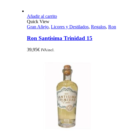
Añadir al carrito
Quick View
Gran Añejo
,
Licores y Destilados
,
Regalos
,
Ron
Ron Santisima Trinidad 15
39,95
€
IVA incl.