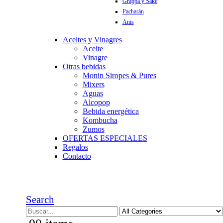
Grappa y Sake
Pacharán
Anis
Aceites y Vinagres
Aceite
Vinagre
Otras bebidas
Monin Siropes & Pures
Mixers
Aguas
Alcopop
Bebida energética
Kombucha
Zumos
OFERTAS ESPECIALES
Regalos
Contacto
Search