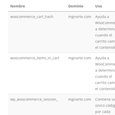
Nombre
Dominio
Uso
woocommerce_cart_hash
mgnorte.com
Ayuda a
WooComme
a determin
cuando el
carrito cam
el contenid
woocommerce_items_in_cart
mgnorte.com
Ayuda a
WooComme
a determin
cuando el
carrito cam
el contenid
wp_woocommerce_session_
mgnorte.com
Contiene u
único códi
por cada