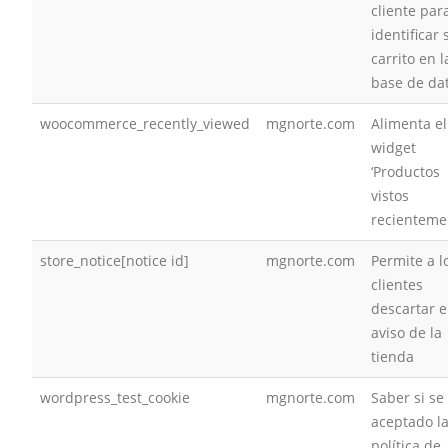
cliente par
identificar 
carrito en l
base de da
woocommerce_recently_viewed
mgnorte.com
Alimenta el
widget
‘Productos
vistos
recienteme
store_notice[notice id]
mgnorte.com
Permite a l
clientes
descartar e
aviso de la
tienda
wordpress_test_cookie
mgnorte.com
Saber si se
aceptado l
política de