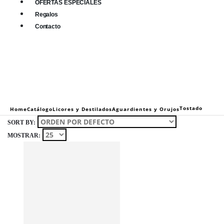
OFERTAS ESPECIALES
Regalos
Contacto
0
0 items
Tostado
Home
Catálogo
Licores y Destilados
Aguardientes y Orujos
SORT BY:
MOSTRAR: