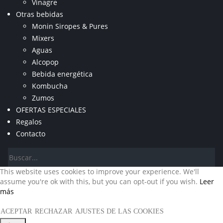
Vinagre
Otras bebidas
Monin Siropes & Pures
Mixers
Aguas
Alcopop
Bebida energética
Kombucha
Zumos
OFERTAS ESPECIALES
Regalos
Contacto
This website uses cookies to improve your experience. We'll
assume you're ok with this, but you can opt-out if you wish.
Leer
más
ACEPTAR
RECHAZAR
AJUSTES DE LAS COOKIES