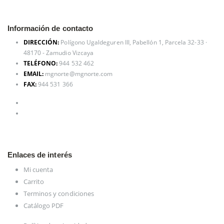
Información de contacto
DIRECCIÓN:
Polígono Ugaldeguren III, Pabellón 1, Parcela 32-33 ·
48170 - Zamudio Vizcaya
TELÉFONO:
944 532 462
EMAIL:
mgnorte@mgnorte.com
FAX:
944 531 366
Enlaces de interés
Mi cuenta
Carrito
Terminos y condiciones
Catálogo PDF