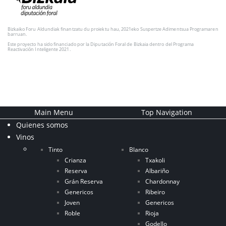
Bizkaiko Foru Aldundiak finantzatu du proiektu hau, 2021eko Suspertze Adimentsua Programaren
barruan.
Este proyecto ha sido financiado por la Diputación Foral de Bizkaia dentro del Programa
Reactivación Inteligente 2021.
Main Menu
Top Navigation
Quienes somos
Vinos
Tinto
Blanco
Crianza
Txakoli
Reserva
Albariño
Grán Reserva
Chardonnay
Genericos
Ribeiro
Joven
Genericos
Roble
Rioja
Godello