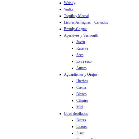
Whisky
Vodka
Tequila y Mezcal
Licores Armagnac – Calvados
Brandy-Cognac
Aperitivos y Vermouth
Joven
Reserva
Seco
Extra seco
Amaro
Aguardientes y Orujos
Hierbas
Crema
Blanco
Cilantro
Miel
Otros destilados
Bitters
Licores
Pisco