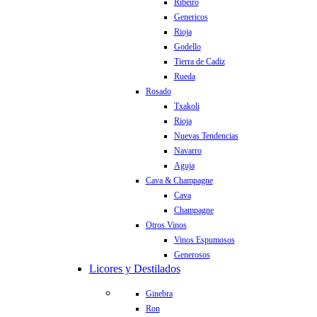
Ribeiro
Genericos
Rioja
Godello
Tierra de Cadiz
Rueda
Rosado
Txakoli
Rioja
Nuevas Tendencias
Navarro
Aguja
Cava & Champagne
Cava
Champagne
Otros Vinos
Vinos Espumosos
Generosos
Licores y Destilados
Ginebra
Ron