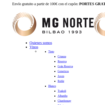
Envío gratuito a partir de 100€ con el cupón:
PORTES GRAT
Quienes somos
Vinos
Tinto
Crianza
Reserva
Grán Reserva
Genericos
Joven
Roble
Blanco
Txakoli
Albariño
Chardonnay