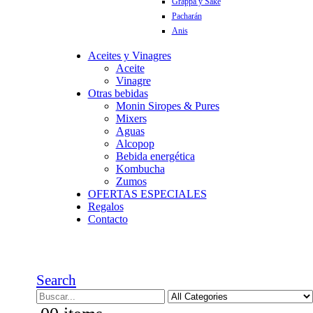
Grappa y Sake
Pacharán
Anis
Aceites y Vinagres
Aceite
Vinagre
Otras bebidas
Monin Siropes & Pures
Mixers
Aguas
Alcopop
Bebida energética
Kombucha
Zumos
OFERTAS ESPECIALES
Regalos
Contacto
Search