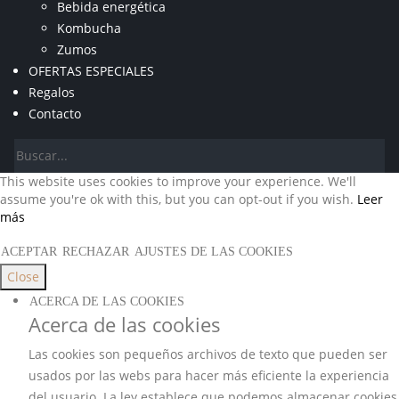
Bebida energética
Kombucha
Zumos
OFERTAS ESPECIALES
Regalos
Contacto
This website uses cookies to improve your experience. We'll
assume you're ok with this, but you can opt-out if you wish.
Leer
más
ACEPTAR
RECHAZAR
AJUSTES DE LAS COOKIES
Close
ACERCA DE LAS COOKIES
Acerca de las cookies
Las cookies son pequeños archivos de texto que pueden ser
usados por las webs para hacer más eficiente la experiencia
del usuario. La ley establece que podemos almacenar cookies