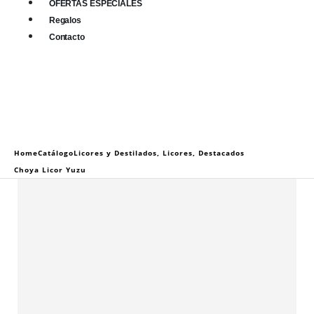
OFERTAS ESPECIALES
Regalos
Contacto
0
0 items
Home
Catálogo
Licores y Destilados
,
Licores
,
Destacados
Choya Licor Yuzu