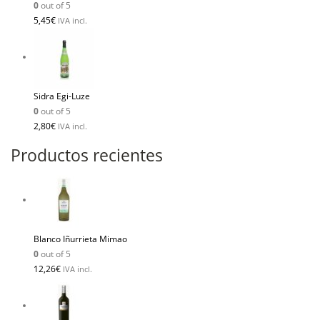
0
out of 5
5,45
€
IVA incl.
Sidra Egi-Luze
0
out of 5
2,80
€
IVA incl.
Productos recientes
Blanco Iñurrieta Mimao
0
out of 5
12,26
€
IVA incl.