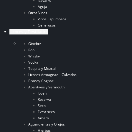
Navarro
Aguja
Otros Vinos
Vinos Espumosos
Generosos
Licores y Destilados
Ginebra
Ron
Whisky
Vodka
Tequila y Mezcal
Licores Armagnac – Calvados
Brandy-Cognac
Aperitivos y Vermouth
Joven
Reserva
Seco
Extra seco
Amaro
Aguardientes y Orujos
Hierbas