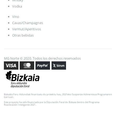
Vodka
Vino
Cavas/Champagnes
Vermut/Aperitivos
Otras bebidas
MG Norte © 2020. Todos los derechos reservados
Bizkaiko Foru Aldundiak finantzatu du proiektu hau, 2021eko Suspertze Adimentsua Programaren
barruan.
Este proyecto ha sido financiado por la Diputación Foral de Bizkaia dentro del Programa
Reactivación Inteligente 2021.