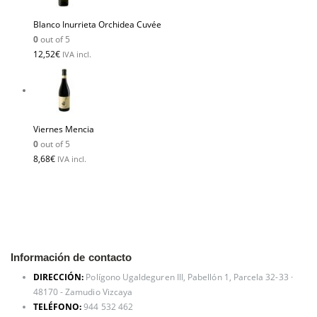
Blanco Inurrieta Orchidea Cuvée
0
out of 5
12,52
€
IVA incl.
Viernes Mencia
0
out of 5
8,68
€
IVA incl.
Información de contacto
DIRECCIÓN:
Polígono Ugaldeguren III, Pabellón 1, Parcela 32-33 ·
48170 - Zamudio Vizcaya
TELÉFONO:
944 532 462