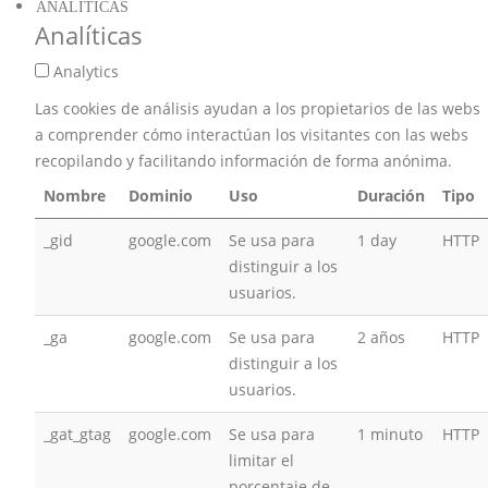
ANALÍTICAS
Analíticas
Analytics
Las cookies de análisis ayudan a los propietarios de las webs
a comprender cómo interactúan los visitantes con las webs
recopilando y facilitando información de forma anónima.
Nombre
Dominio
Uso
Duración
Tipo
_gid
google.com
Se usa para
1 day
HTTP
distinguir a los
usuarios.
_ga
google.com
Se usa para
2 años
HTTP
distinguir a los
usuarios.
_gat_gtag
google.com
Se usa para
1 minuto
HTTP
limitar el
porcentaje de