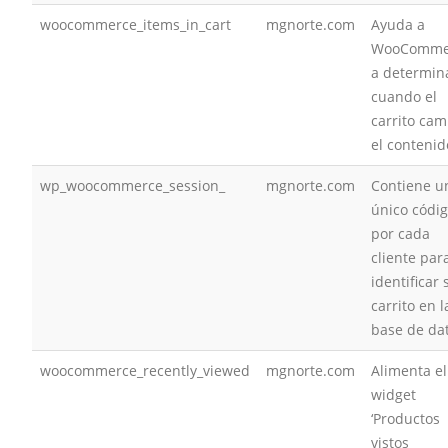
woocommerce_items_in_cart
mgnorte.com
Ayuda a
WooComme
a determin
cuando el
carrito cam
el contenid
wp_woocommerce_session_
mgnorte.com
Contiene u
único códi
por cada
cliente par
identificar 
carrito en l
base de da
woocommerce_recently_viewed
mgnorte.com
Alimenta el
widget
‘Productos
vistos