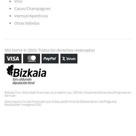
Vino
Cavas/Champagnes
Vermut/Aperitivos
Otras bebidas
MG Norte © 2020. Todos los derechos reservados
Bizkaiko Foru Aldundiak finantzatu du proiektu hau, 2021eko Suspertze Adimentsua Programaren
barruan.
Este proyecto ha sido financiado por la Diputación Foral de Bizkaia dentro del Programa
Reactivación Inteligente 2021.