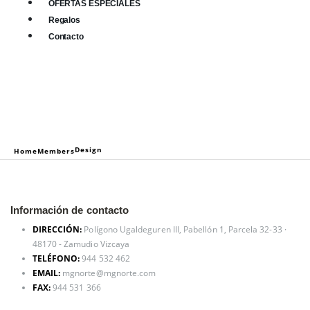
OFERTAS ESPECIALES
Regalos
Contacto
0
0 items
Design
Home
Members
Información de contacto
DIRECCIÓN:
Polígono Ugaldeguren III, Pabellón 1, Parcela 32-33 ·
48170 - Zamudio Vizcaya
TELÉFONO:
944 532 462
EMAIL:
mgnorte@mgnorte.com
FAX:
944 531 366