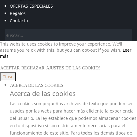
OFERTAS ESPECIALES
Regalos
Contacto
This website uses cookies to improve your experience. We'll
assume you're ok with this, but you can opt-out if you wish.
Leer
más
ACEPTAR
RECHAZAR
AJUSTES DE LAS COOKIES
Close
ACERCA DE LAS COOKIES
Acerca de las cookies
Las cookies son pequeños archivos de texto que pueden ser
usados por las webs para hacer más eficiente la experiencia
del usuario. La ley establece que podemos almacenar cookies
en tu dispositivo si son estrictamente necesarias para el
funcionamiento de este sitio. Para todos los demás tipos de