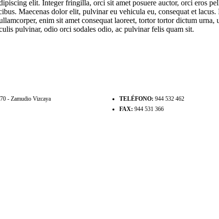
piscing elit. Integer fringilla, orci sit amet posuere auctor, orci eros 
cibus. Maecenas dolor elit, pulvinar eu vehicula eu, consequat et lacus.
ullamcorper, enim sit amet consequat laoreet, tortor tortor dictum urna, u
culis pulvinar, odio orci sodales odio, ac pulvinar felis quam sit.
8170 - Zamudio Vizcaya
TELÉFONO:
944 532 462
FAX:
944 531 366