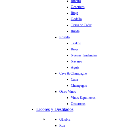
Ribeiro
Genericos
Rioja
Godello
Tierra de Cadiz
Rueda
Rosado
Txakoli
Rioja
Nuevas Tendencias
Navarro
Aguja
Cava & Champagne
Cava
Champagne
Otros Vinos
Vinos Espumosos
Generosos
Licores y Destilados
Ginebra
Ron