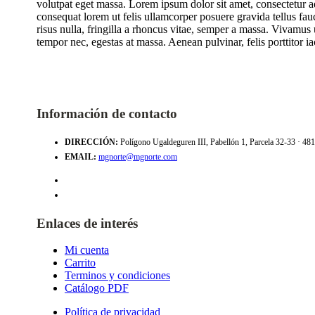
volutpat eget massa. Lorem ipsum dolor sit amet, consectetur adi
consequat lorem ut felis ullamcorper posuere gravida tellus fau
risus nulla, fringilla a rhoncus vitae, semper a massa. Vivamus 
tempor nec, egestas at massa. Aenean pulvinar, felis porttitor ia
Información de contacto
DIRECCIÓN:
Polígono Ugaldeguren III, Pabellón 1, Parcela 32-33 · 4
EMAIL:
mgnorte@mgnorte.com
Enlaces de interés
Mi cuenta
Carrito
Terminos y condiciones
Catálogo PDF
Política de privacidad