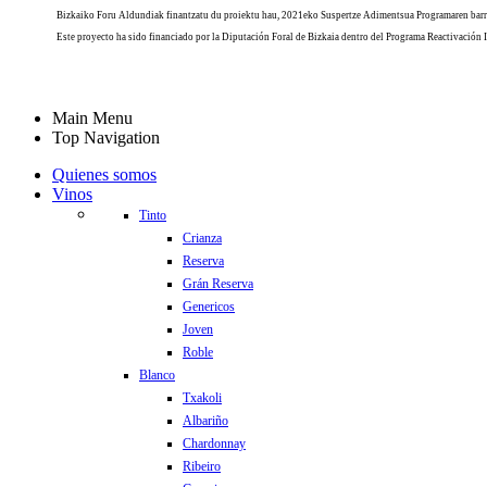
Bizkaiko Foru Aldundiak finantzatu du proiektu hau, 2021eko Suspertze Adimentsua Programaren barr
Este proyecto ha sido financiado por la Diputación Foral de Bizkaia dentro del Programa Reactivación 
Main Menu
Top Navigation
Quienes somos
Vinos
Tinto
Crianza
Reserva
Grán Reserva
Genericos
Joven
Roble
Blanco
Txakoli
Albariño
Chardonnay
Ribeiro