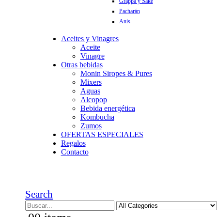
Grappa y Sake
Pacharán
Anis
Aceites y Vinagres
Aceite
Vinagre
Otras bebidas
Monin Siropes & Pures
Mixers
Aguas
Alcopop
Bebida energética
Kombucha
Zumos
OFERTAS ESPECIALES
Regalos
Contacto
Search