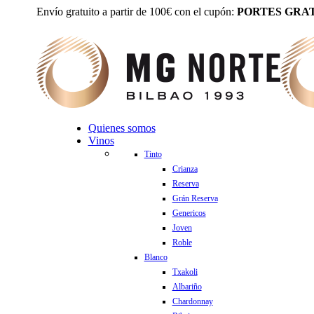
Envío gratuito a partir de 100€ con el cupón:
PORTES GRAT
Quienes somos
Vinos
Tinto
Crianza
Reserva
Grán Reserva
Genericos
Joven
Roble
Blanco
Txakoli
Albariño
Chardonnay