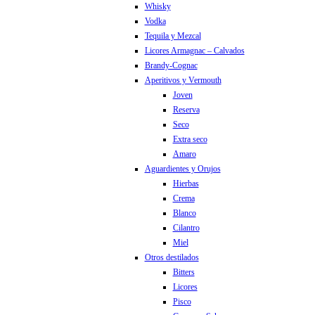
Whisky
Vodka
Tequila y Mezcal
Licores Armagnac – Calvados
Brandy-Cognac
Aperitivos y Vermouth
Joven
Reserva
Seco
Extra seco
Amaro
Aguardientes y Orujos
Hierbas
Crema
Blanco
Cilantro
Miel
Otros destilados
Bitters
Licores
Pisco