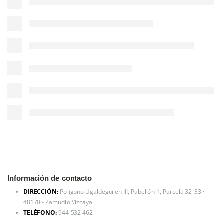
Información de contacto
DIRECCIÓN:
Polígono Ugaldeguren III, Pabellón 1, Parcela 32-33 ·
48170 - Zamudio Vizcaya
TELÉFONO:
944 532 462