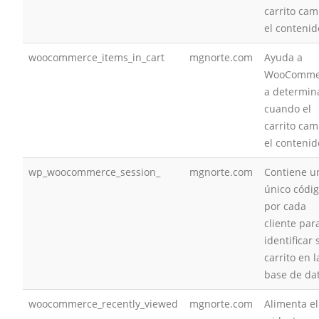
carrito cam
el contenid
woocommerce_items_in_cart
mgnorte.com
Ayuda a
WooComme
a determin
cuando el
carrito cam
el contenid
wp_woocommerce_session_
mgnorte.com
Contiene u
único códi
por cada
cliente par
identificar 
carrito en l
base de da
woocommerce_recently_viewed
mgnorte.com
Alimenta el