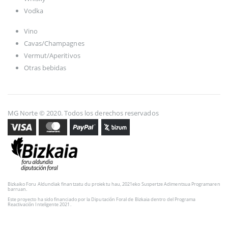
Vodka
Vino
Cavas/Champagnes
Vermut/Aperitivos
Otras bebidas
MG Norte © 2020. Todos los derechos reservados
Bizkaiko Foru Aldundiak finantzatu du proiektu hau, 2021eko Suspertze Adimentsua Programaren
barruan.
Este proyecto ha sido financiado por la Diputación Foral de Bizkaia dentro del Programa
Reactivación Inteligente 2021.