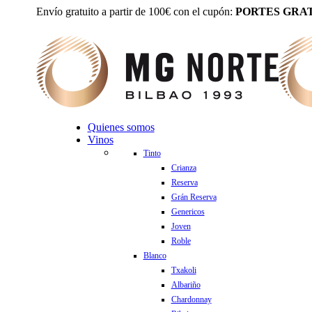
Envío gratuito a partir de 100€ con el cupón:
PORTES GRAT
Quienes somos
Vinos
Tinto
Crianza
Reserva
Grán Reserva
Genericos
Joven
Roble
Blanco
Txakoli
Albariño
Chardonnay