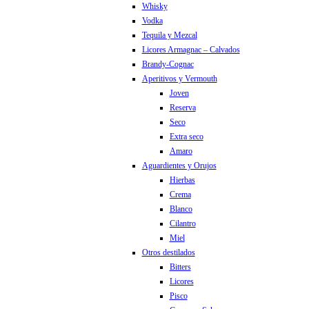
Whisky
Vodka
Tequila y Mezcal
Licores Armagnac – Calvados
Brandy-Cognac
Aperitivos y Vermouth
Joven
Reserva
Seco
Extra seco
Amaro
Aguardientes y Orujos
Hierbas
Crema
Blanco
Cilantro
Miel
Otros destilados
Bitters
Licores
Pisco