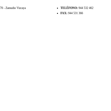
8170 - Zamudio Vizcaya
TELÉFONO:
944 532 462
FAX:
944 531 366