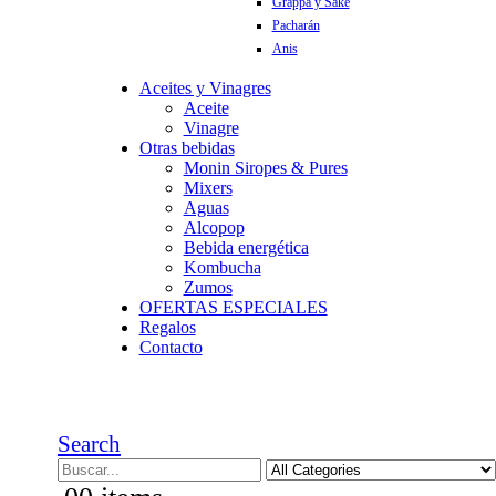
Grappa y Sake
Pacharán
Anis
Aceites y Vinagres
Aceite
Vinagre
Otras bebidas
Monin Siropes & Pures
Mixers
Aguas
Alcopop
Bebida energética
Kombucha
Zumos
OFERTAS ESPECIALES
Regalos
Contacto
Search