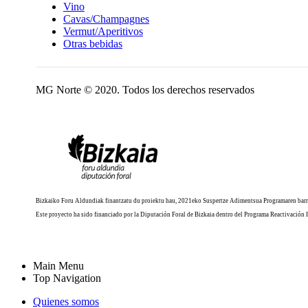
Vino
Cavas/Champagnes
Vermut/Aperitivos
Otras bebidas
MG Norte © 2020. Todos los derechos reservados
Bizkaiko Foru Aldundiak finantzatu du proiektu hau, 2021eko Suspertze Adimentsua Programaren barr
Este proyecto ha sido financiado por la Diputación Foral de Bizkaia dentro del Programa Reactivación 
Main Menu
Top Navigation
Quienes somos