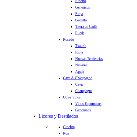
Ribeiro
Genericos
Rioja
Godello
Tierra de Cadiz
Rueda
Rosado
Txakoli
Rioja
Nuevas Tendencias
Navarro
Aguja
Cava & Champagne
Cava
Champagne
Otros Vinos
Vinos Espumosos
Generosos
Licores y Destilados
Ginebra
Ron