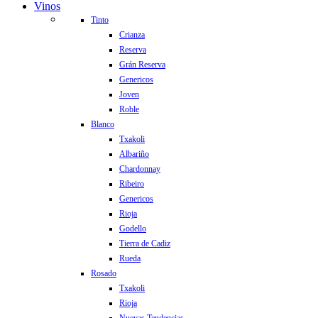
Vinos
Tinto
Crianza
Reserva
Grán Reserva
Genericos
Joven
Roble
Blanco
Txakoli
Albariño
Chardonnay
Ribeiro
Genericos
Rioja
Godello
Tierra de Cadiz
Rueda
Rosado
Txakoli
Rioja
Nuevas Tendencias