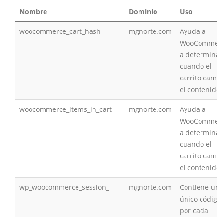
Nombre
Dominio
Uso
woocommerce_cart_hash
mgnorte.com
Ayuda a
WooComme
a determin
cuando el
carrito cam
el contenid
woocommerce_items_in_cart
mgnorte.com
Ayuda a
WooComme
a determin
cuando el
carrito cam
el contenid
wp_woocommerce_session_
mgnorte.com
Contiene u
único códi
por cada