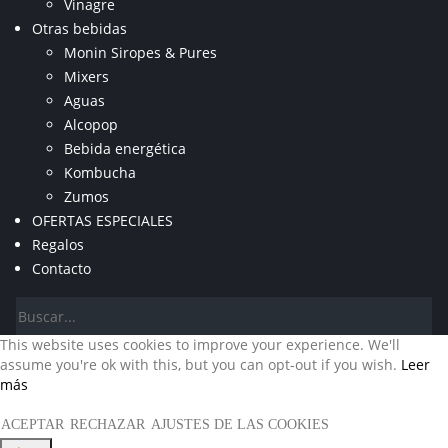
Vinagre
Otras bebidas
Monin Siropes & Pures
Mixers
Aguas
Alcopop
Bebida energética
Kombucha
Zumos
OFERTAS ESPECIALES
Regalos
Contacto
This website uses cookies to improve your experience. We'll
assume you're ok with this, but you can opt-out if you wish.
Leer
más
ACEPTAR
RECHAZAR
AJUSTES DE LAS COOKIES