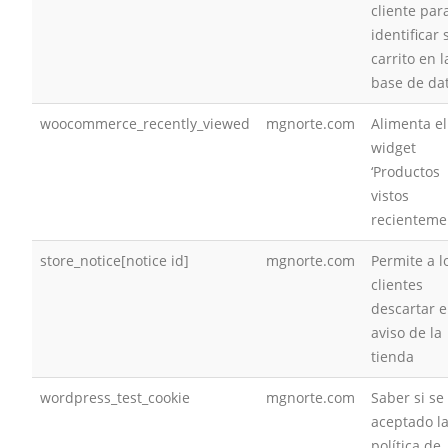
cliente par
identificar 
carrito en l
base de da
woocommerce_recently_viewed
mgnorte.com
Alimenta el
widget
‘Productos
vistos
recienteme
store_notice[notice id]
mgnorte.com
Permite a l
clientes
descartar e
aviso de la
tienda
wordpress_test_cookie
mgnorte.com
Saber si se
aceptado l
política de