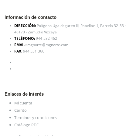
Información de contacto
DIRECCIÓN:
Polígono Ugaldeguren III, Pabellón 1, Parcela 32-33 ·
48170 - Zamudio Vizcaya
TELÉFONO:
944 532 462
EMAIL:
mgnorte@mgnorte.com
FAX:
944 531 366
Enlaces de interés
Mi cuenta
Carrito
Terminos y condiciones
Catálogo PDF