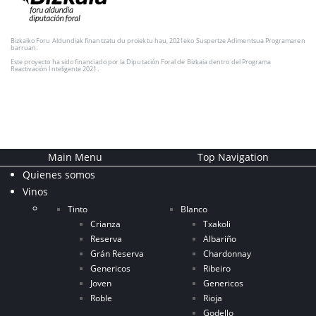
Bizkaiko Foru Aldundiak finantzatu du proiektu hau, 2021eko Suspertze Adimentsua Programaren
barruan.
Este proyecto ha sido financiado por la Diputación Foral de Bizkaia dentro del Programa
Reactivación Inteligente 2021.
Main Menu
Top Navigation
Quienes somos
Vinos
Tinto
Blanco
Crianza
Txakoli
Reserva
Albariño
Grán Reserva
Chardonnay
Genericos
Ribeiro
Joven
Genericos
Roble
Rioja
Godello