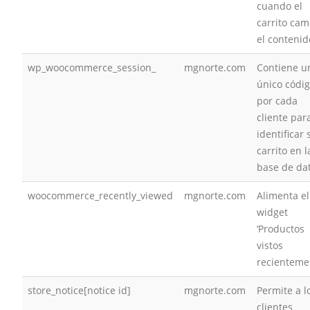
cuando el
carrito cam
el contenid
wp_woocommerce_session_
mgnorte.com
Contiene u
único códi
por cada
cliente par
identificar 
carrito en l
base de da
woocommerce_recently_viewed
mgnorte.com
Alimenta el
widget
‘Productos
vistos
recienteme
store_notice[notice id]
mgnorte.com
Permite a l
clientes