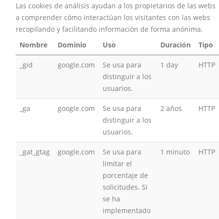
Las cookies de análisis ayudan a los propietarios de las webs
a comprender cómo interactúan los visitantes con las webs
recopilando y facilitando información de forma anónima.
Nombre
Dominio
Uso
Duración
Tipo
_gid
google.com
Se usa para
1 day
HTTP
distinguir a los
usuarios.
_ga
google.com
Se usa para
2 años
HTTP
distinguir a los
usuarios.
_gat_gtag
google.com
Se usa para
1 minuto
HTTP
limitar el
porcentaje de
solicitudes. Si
se ha
implementado