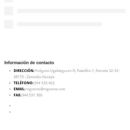
Información de contacto
DIRECCIÓN:
Polígono Ugaldeguren III, Pabellón 1, Parcela 32-33 ·
48170 - Zamudio Vizcaya
TELÉFONO:
944 532 462
EMAIL:
mgnorte@mgnorte.com
FAX:
944 531 366