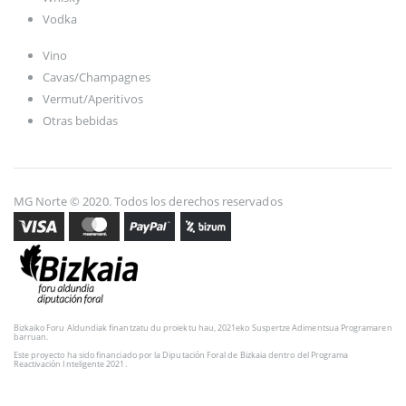
Vodka
Vino
Cavas/Champagnes
Vermut/Aperitivos
Otras bebidas
MG Norte © 2020. Todos los derechos reservados
Bizkaiko Foru Aldundiak finantzatu du proiektu hau, 2021eko Suspertze Adimentsua Programaren
barruan.
Este proyecto ha sido financiado por la Diputación Foral de Bizkaia dentro del Programa
Reactivación Inteligente 2021.