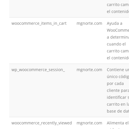
carrito cam
el contenid
woocommerce_items_in_cart
mgnorte.com
Ayuda a
WooComme
a determin
cuando el
carrito cam
el contenid
wp_woocommerce_session_
mgnorte.com
Contiene u
único códi
por cada
cliente par
identificar 
carrito en l
base de da
woocommerce_recently_viewed
mgnorte.com
Alimenta el