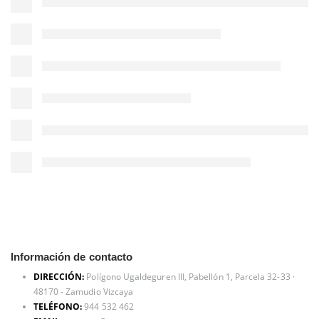
Información de contacto
DIRECCIÓN:
Polígono Ugaldeguren III, Pabellón 1, Parcela 32-33 ·
48170 - Zamudio Vizcaya
TELÉFONO:
944 532 462