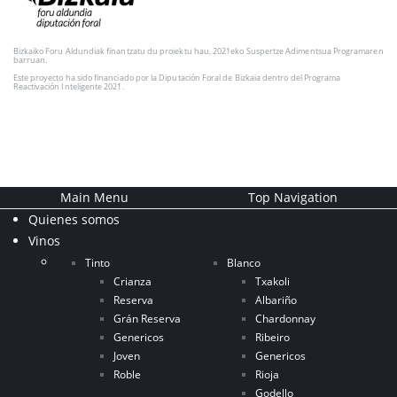
Bizkaiko Foru Aldundiak finantzatu du proiektu hau, 2021eko Suspertze Adimentsua Programaren
barruan.
Este proyecto ha sido financiado por la Diputación Foral de Bizkaia dentro del Programa
Reactivación Inteligente 2021.
Main Menu
Top Navigation
Quienes somos
Vinos
Tinto
Blanco
Crianza
Txakoli
Reserva
Albariño
Grán Reserva
Chardonnay
Genericos
Ribeiro
Joven
Genericos
Roble
Rioja
Godello