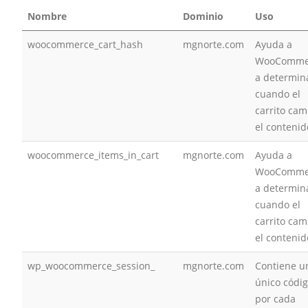
Nombre
Dominio
Uso
woocommerce_cart_hash
mgnorte.com
Ayuda a
WooComme
a determin
cuando el
carrito cam
el contenid
woocommerce_items_in_cart
mgnorte.com
Ayuda a
WooComme
a determin
cuando el
carrito cam
el contenid
wp_woocommerce_session_
mgnorte.com
Contiene u
único códi
por cada