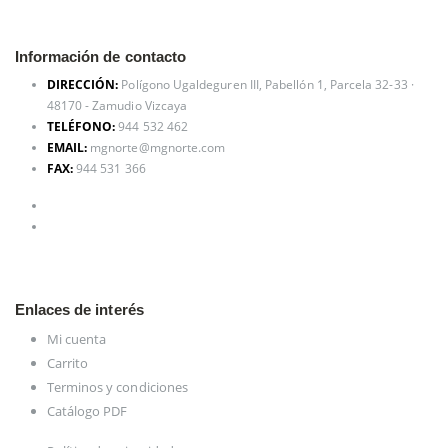
Información de contacto
DIRECCIÓN:
Polígono Ugaldeguren III, Pabellón 1, Parcela 32-33 ·
48170 - Zamudio Vizcaya
TELÉFONO:
944 532 462
EMAIL:
mgnorte@mgnorte.com
FAX:
944 531 366
Enlaces de interés
Mi cuenta
Carrito
Terminos y condiciones
Catálogo PDF