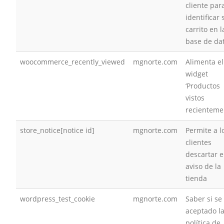
cliente par
identificar 
carrito en l
base de da
woocommerce_recently_viewed
mgnorte.com
Alimenta el
widget
‘Productos
vistos
recienteme
store_notice[notice id]
mgnorte.com
Permite a l
clientes
descartar e
aviso de la
tienda
wordpress_test_cookie
mgnorte.com
Saber si se
aceptado l
política de