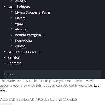
Vinagre
Otras bebidas
Monin Siropes & Pures
Mixers
Aguas
Alcopop
Bebida energética
Kombucha
Zumos
OFERTAS ESPECIALES
Regalos
Contacto
This website uses cookies to improve your experience. We'll
assume you're ok with this, but you can opt-out if you wish.
Leer
más
ACEPTAR
RECHAZAR
AJUSTES DE LAS COOKIES