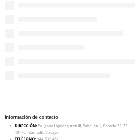
Información de contacto
DIRECCIÓN:
Polígono Ugaldeguren III, Pabellón 1, Parcela 32-33 ·
48170 - Zamudio Vizcaya
TELÉFONO:
944 532 462