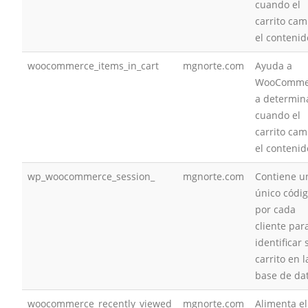
cuando el
carrito cam
el contenid
woocommerce_items_in_cart
mgnorte.com
Ayuda a
WooComme
a determin
cuando el
carrito cam
el contenid
wp_woocommerce_session_
mgnorte.com
Contiene u
único códi
por cada
cliente par
identificar 
carrito en l
base de da
woocommerce_recently_viewed
mgnorte.com
Alimenta el