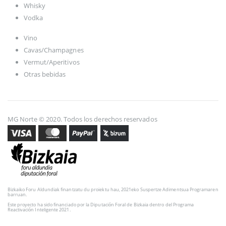
Whisky
Vodka
Vino
Cavas/Champagnes
Vermut/Aperitivos
Otras bebidas
MG Norte © 2020. Todos los derechos reservados
Bizkaiko Foru Aldundiak finantzatu du proiektu hau, 2021eko Suspertze Adimentsua Programaren
barruan.
Este proyecto ha sido financiado por la Diputación Foral de Bizkaia dentro del Programa
Reactivación Inteligente 2021.