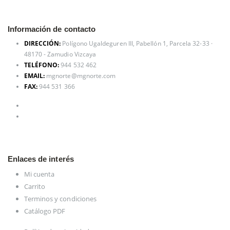
Información de contacto
DIRECCIÓN:
Polígono Ugaldeguren III, Pabellón 1, Parcela 32-33 ·
48170 - Zamudio Vizcaya
TELÉFONO:
944 532 462
EMAIL:
mgnorte@mgnorte.com
FAX:
944 531 366
Enlaces de interés
Mi cuenta
Carrito
Terminos y condiciones
Catálogo PDF