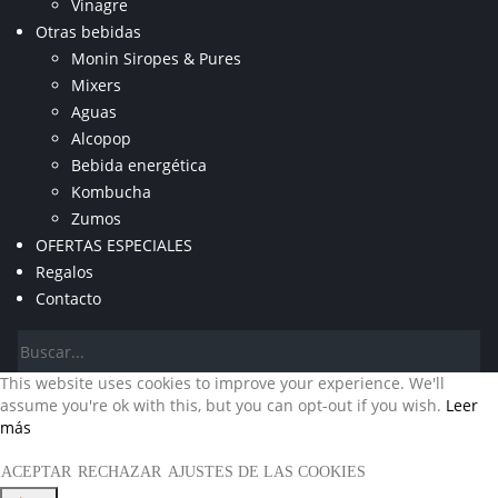
Vinagre
Otras bebidas
Monin Siropes & Pures
Mixers
Aguas
Alcopop
Bebida energética
Kombucha
Zumos
OFERTAS ESPECIALES
Regalos
Contacto
This website uses cookies to improve your experience. We'll
assume you're ok with this, but you can opt-out if you wish.
Leer
más
ACEPTAR
RECHAZAR
AJUSTES DE LAS COOKIES