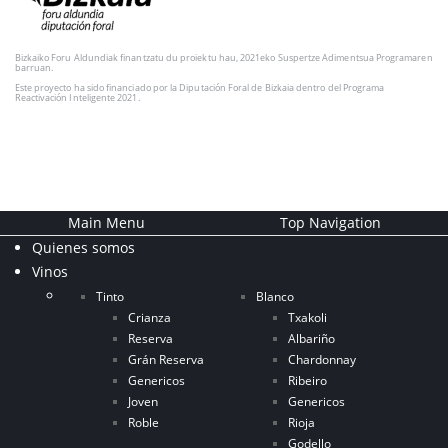
Bizkaiko Foru Aldundiak finantzatu du proiektu hau, 2021eko Suspertze Adimentsua Programaren
barruan.
Este proyecto ha sido financiado por la Diputación Foral de Bizkaia dentro del Programa
Reactivación Inteligente 2021.
Main Menu
Top Navigation
Quienes somos
Vinos
Tinto
Blanco
Crianza
Txakoli
Reserva
Albariño
Grán Reserva
Chardonnay
Genericos
Ribeiro
Joven
Genericos
Roble
Rioja
Godello