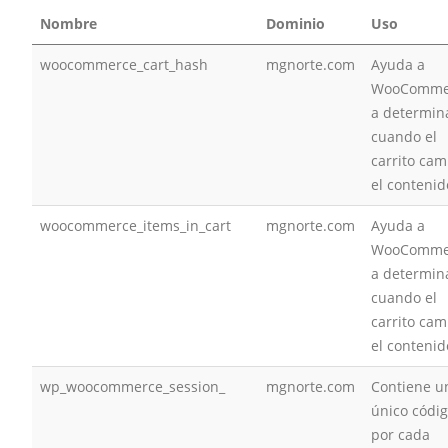
Nombre
Dominio
Uso
woocommerce_cart_hash
mgnorte.com
Ayuda a
WooComme
a determin
cuando el
carrito cam
el contenid
woocommerce_items_in_cart
mgnorte.com
Ayuda a
WooComme
a determin
cuando el
carrito cam
el contenid
wp_woocommerce_session_
mgnorte.com
Contiene u
único códi
por cada