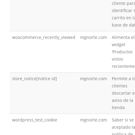
cliente par
identificar 
carrito en l
base de da
woocommerce_recently_viewed
mgnorte.com
Alimenta el
widget
‘Productos
vistos
recienteme
store_notice[notice id]
mgnorte.com
Permite a l
clientes
descartar e
aviso de la
tienda
wordpress_test_cookie
mgnorte.com
Saber si se
aceptado l
política de