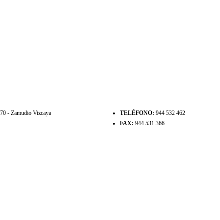
8170 - Zamudio Vizcaya
TELÉFONO:
944 532 462
FAX:
944 531 366