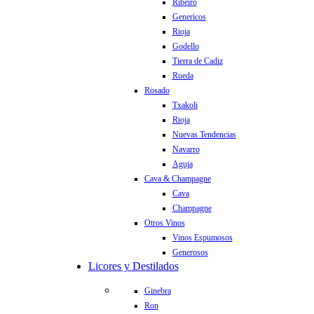
Ribeiro
Genericos
Rioja
Godello
Tierra de Cadiz
Rueda
Rosado
Txakoli
Rioja
Nuevas Tendencias
Navarro
Aguja
Cava & Champagne
Cava
Champagne
Otros Vinos
Vinos Espumosos
Generosos
Licores y Destilados
Ginebra
Ron