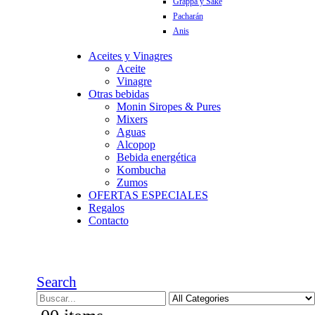
Grappa y Sake
Pacharán
Anis
Aceites y Vinagres
Aceite
Vinagre
Otras bebidas
Monin Siropes & Pures
Mixers
Aguas
Alcopop
Bebida energética
Kombucha
Zumos
OFERTAS ESPECIALES
Regalos
Contacto
Search