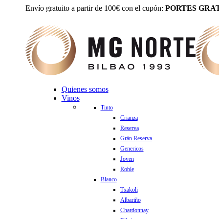
Envío gratuito a partir de 100€ con el cupón:
PORTES GRAT
Quienes somos
Vinos
Tinto
Crianza
Reserva
Grán Reserva
Genericos
Joven
Roble
Blanco
Txakoli
Albariño
Chardonnay