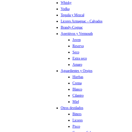
Whisky
Vodka
Tequila y Mezcal
Licores Armagnac – Calvados
Brandy-Cognac
Aperitivos y Vermouth
Joven
Reserva
Seco
Extra seco
Amaro
Aguardientes y Orujos
Hierbas
Crema
Blanco
Cilantro
Miel
Otros destilados
Bitters
Licores
Pisco