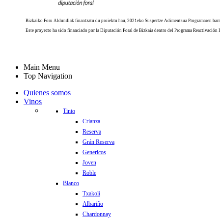
Bizkaiko Foru Aldundiak finantzatu du proiektu hau, 2021eko Suspertze Adimentsua Programaren barr
Este proyecto ha sido financiado por la Diputación Foral de Bizkaia dentro del Programa Reactivación 
Main Menu
Top Navigation
Quienes somos
Vinos
Tinto
Crianza
Reserva
Grán Reserva
Genericos
Joven
Roble
Blanco
Txakoli
Albariño
Chardonnay