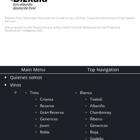
Bizkaiko Foru Aldundiak finantzatu du proiektu hau, 2021eko Suspertze Adimentsua Programaren
barruan.
Este proyecto ha sido financiado por la Diputación Foral de Bizkaia dentro del Programa
Reactivación Inteligente 2021.
Main Menu
Top Navigation
Quienes somos
Vinos
Tinto
Blanco
Crianza
Txakoli
Reserva
Albariño
Grán Reserva
Chardonnay
Genericos
Ribeiro
Joven
Genericos
Roble
Rioja
Godello