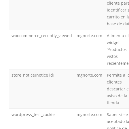
cliente par
identificar 
carrito en l
base de da
woocommerce_recently_viewed
mgnorte.com
Alimenta el
widget
‘Productos
vistos
recienteme
store_notice[notice id]
mgnorte.com
Permite a l
clientes
descartar e
aviso de la
tienda
wordpress_test_cookie
mgnorte.com
Saber si se
aceptado l
política de