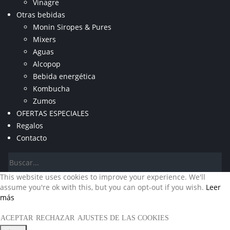
Vinagre
Otras bebidas
Monin Siropes & Pures
Mixers
Aguas
Alcopop
Bebida energética
Kombucha
Zumos
OFERTAS ESPECIALES
Regalos
Contacto
This website uses cookies to improve your experience. We'll
assume you're ok with this, but you can opt-out if you wish.
Leer
más
ACEPTAR
RECHAZAR
AJUSTES DE LAS COOKIES