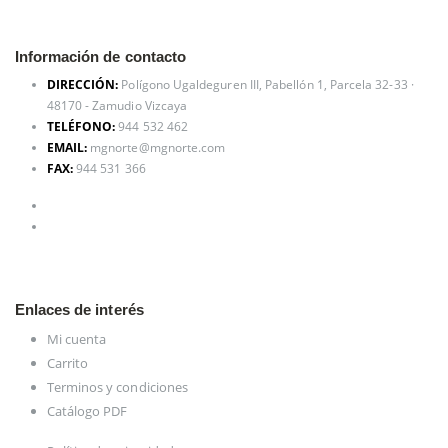
Información de contacto
DIRECCIÓN:
Polígono Ugaldeguren III, Pabellón 1, Parcela 32-33 ·
48170 - Zamudio Vizcaya
TELÉFONO:
944 532 462
EMAIL:
mgnorte@mgnorte.com
FAX:
944 531 366
Enlaces de interés
Mi cuenta
Carrito
Terminos y condiciones
Catálogo PDF