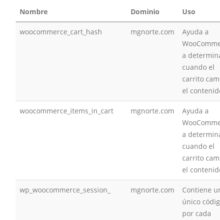
Nombre
Dominio
Uso
woocommerce_cart_hash
mgnorte.com
Ayuda a
WooComme
a determin
cuando el
carrito cam
el contenid
woocommerce_items_in_cart
mgnorte.com
Ayuda a
WooComme
a determin
cuando el
carrito cam
el contenid
wp_woocommerce_session_
mgnorte.com
Contiene u
único códi
por cada