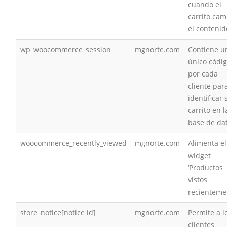
cuando el
carrito cam
el contenid
wp_woocommerce_session_
mgnorte.com
Contiene u
único códi
por cada
cliente par
identificar 
carrito en l
base de da
woocommerce_recently_viewed
mgnorte.com
Alimenta el
widget
‘Productos
vistos
recienteme
store_notice[notice id]
mgnorte.com
Permite a l
clientes