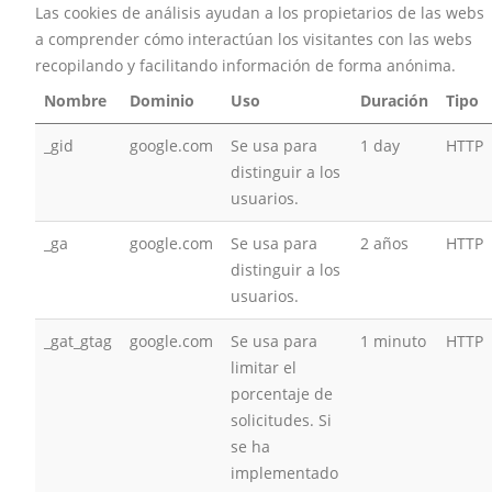
Las cookies de análisis ayudan a los propietarios de las webs
a comprender cómo interactúan los visitantes con las webs
recopilando y facilitando información de forma anónima.
Nombre
Dominio
Uso
Duración
Tipo
_gid
google.com
Se usa para
1 day
HTTP
distinguir a los
usuarios.
_ga
google.com
Se usa para
2 años
HTTP
distinguir a los
usuarios.
_gat_gtag
google.com
Se usa para
1 minuto
HTTP
limitar el
porcentaje de
solicitudes. Si
se ha
implementado