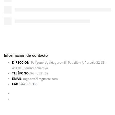
Información de contacto
DIRECCIÓN:
Polígono Ugaldeguren III, Pabellón 1, Parcela 32-33 ·
48170 - Zamudio Vizcaya
TELÉFONO:
944 532 462
EMAIL:
mgnorte@mgnorte.com
FAX:
944 531 366