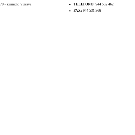
8170 - Zamudio Vizcaya
TELÉFONO:
944 532 462
FAX:
944 531 366