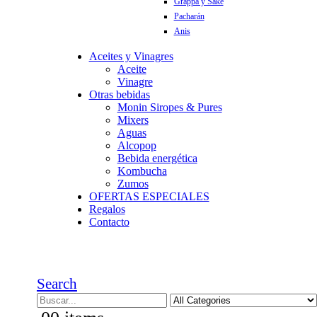
Grappa y Sake
Pacharán
Anis
Aceites y Vinagres
Aceite
Vinagre
Otras bebidas
Monin Siropes & Pures
Mixers
Aguas
Alcopop
Bebida energética
Kombucha
Zumos
OFERTAS ESPECIALES
Regalos
Contacto
Search