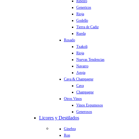
Ribeiro
Genericos
Rioja
Godello
Tierra de Cadiz
Rueda
Rosado
Txakoli
Rioja
Nuevas Tendencias
Navarro
Aguja
Cava & Champagne
Cava
Champagne
Otros Vinos
Vinos Espumosos
Generosos
Licores y Destilados
Ginebra
Ron