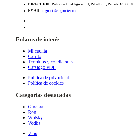
DIRECCIÓN:
Polígono Ugaldeguren III, Pabellón 1, Parcela 32-33 · 4
EMAIL:
mgnorte@mgnorte.com
Enlaces de interés
Mi cuenta
Carrito
Terminos y condiciones
Catálogo PDF
Política de privacidad
Política de cookies
Categorías destacadas
Ginebra
Ron
Whisky
Vodka
Vino