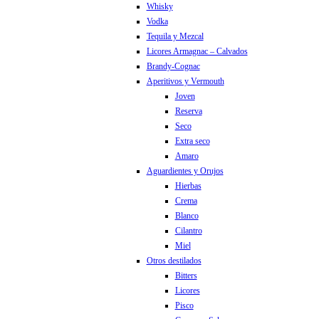
Whisky
Vodka
Tequila y Mezcal
Licores Armagnac – Calvados
Brandy-Cognac
Aperitivos y Vermouth
Joven
Reserva
Seco
Extra seco
Amaro
Aguardientes y Orujos
Hierbas
Crema
Blanco
Cilantro
Miel
Otros destilados
Bitters
Licores
Pisco