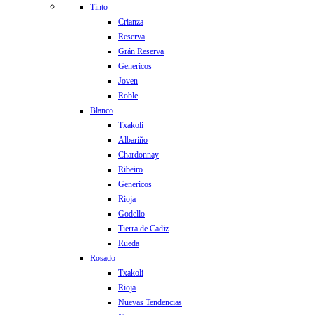
Tinto
Crianza
Reserva
Grán Reserva
Genericos
Joven
Roble
Blanco
Txakoli
Albariño
Chardonnay
Ribeiro
Genericos
Rioja
Godello
Tierra de Cadiz
Rueda
Rosado
Txakoli
Rioja
Nuevas Tendencias