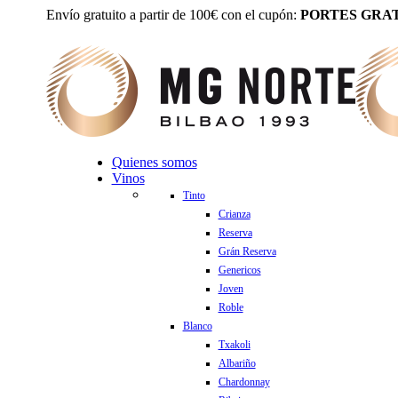
Envío gratuito a partir de 100€ con el cupón:
PORTES GRAT
Quienes somos
Vinos
Tinto
Crianza
Reserva
Grán Reserva
Genericos
Joven
Roble
Blanco
Txakoli
Albariño
Chardonnay