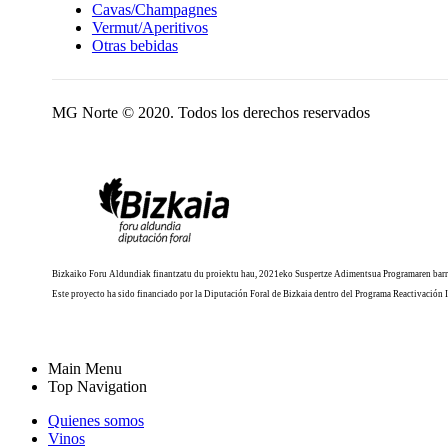
Cavas/Champagnes
Vermut/Aperitivos
Otras bebidas
MG Norte © 2020. Todos los derechos reservados
Bizkaiko Foru Aldundiak finantzatu du proiektu hau, 2021eko Suspertze Adimentsua Programaren barr
Este proyecto ha sido financiado por la Diputación Foral de Bizkaia dentro del Programa Reactivación 
Main Menu
Top Navigation
Quienes somos
Vinos