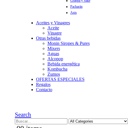
Grappa y Sake
Pacharán
Anis
Aceites y Vinagres
Aceite
Vinagre
Otras bebidas
Monin Siropes & Pures
Mixers
Aguas
Alcopop
Bebida energética
Kombucha
Zumos
OFERTAS ESPECIALES
Regalos
Contacto
Search