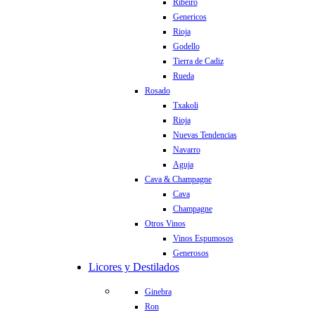
Ribeiro
Genericos
Rioja
Godello
Tierra de Cadiz
Rueda
Rosado
Txakoli
Rioja
Nuevas Tendencias
Navarro
Aguja
Cava & Champagne
Cava
Champagne
Otros Vinos
Vinos Espumosos
Generosos
Licores y Destilados
Ginebra
Ron