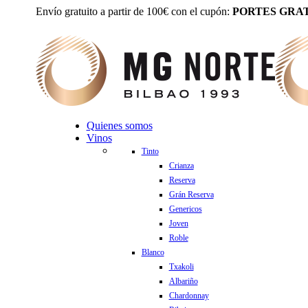
Envío gratuito a partir de 100€ con el cupón:
PORTES GRAT
Quienes somos
Vinos
Tinto
Crianza
Reserva
Grán Reserva
Genericos
Joven
Roble
Blanco
Txakoli
Albariño
Chardonnay