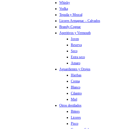
Whisky
Vodka
Tequila y Mezcal
Licores Armagnac – Calvados
Brandy-Cognac
Aperitivos y Vermouth
Joven
Reserva
Seco
Extra seco
Amaro
Aguardientes y Orujos
Hierbas
Crema
Blanco
Cilantro
Miel
Otros destilados
Bitters
Licores
Pisco