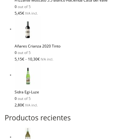
Frizzante Moscato 5.5 Blanco Hacienda Casa del Valle
0
out of 5
5,45
€
IVA incl.
Añares Crianza 2020 Tinto
0
out of 5
5,15
€
–
10,30
€
IVA incl.
Sidra Egi-Luze
0
out of 5
2,80
€
IVA incl.
Productos recientes