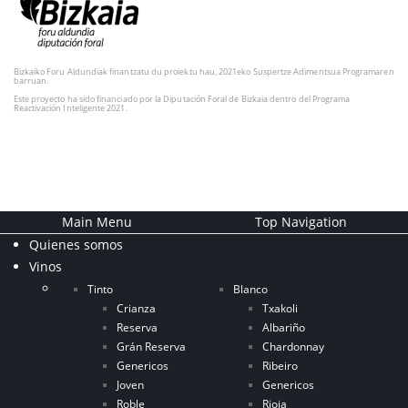
Bizkaiko Foru Aldundiak finantzatu du proiektu hau, 2021eko Suspertze Adimentsua Programaren
barruan.
Este proyecto ha sido financiado por la Diputación Foral de Bizkaia dentro del Programa
Reactivación Inteligente 2021.
Main Menu
Top Navigation
Quienes somos
Vinos
Tinto
Blanco
Crianza
Txakoli
Reserva
Albariño
Grán Reserva
Chardonnay
Genericos
Ribeiro
Joven
Genericos
Roble
Rioja