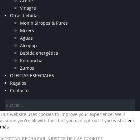
Aceite
Vinagre
Otras bebidas
Monin Siropes & Pures
Mixers
Aguas
Alcopop
Bebida energética
Kombucha
Zumos
OFERTAS ESPECIALES
Regalos
Contacto
This website uses cookies to improve your experience. We'll
assume you're ok with this, but you can opt-out if you wish.
Leer
más
ACEPTAR
RECHAZAR
AJUSTES DE LAS COOKIES