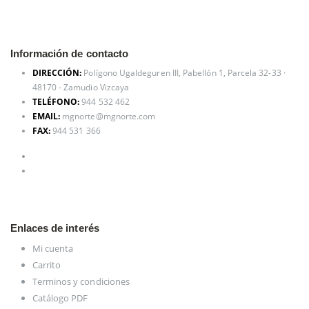
Información de contacto
DIRECCIÓN:
Polígono Ugaldeguren III, Pabellón 1, Parcela 32-33 ·
48170 - Zamudio Vizcaya
TELÉFONO:
944 532 462
EMAIL:
mgnorte@mgnorte.com
FAX:
944 531 366
Enlaces de interés
Mi cuenta
Carrito
Terminos y condiciones
Catálogo PDF