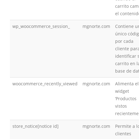
carrito cam
el contenid
wp_woocommerce_session_
mgnorte.com
Contiene u
único códi
por cada
cliente par
identificar 
carrito en l
base de da
woocommerce_recently_viewed
mgnorte.com
Alimenta el
widget
‘Productos
vistos
recienteme
store_notice[notice id]
mgnorte.com
Permite a l
clientes