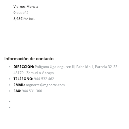
Viernes Mencia
0
out of 5
8,68
€
IVA incl.
Información de contacto
DIRECCIÓN:
Polígono Ugaldeguren III, Pabellón 1, Parcela 32-33 ·
48170 - Zamudio Vizcaya
TELÉFONO:
944 532 462
EMAIL:
mgnorte@mgnorte.com
FAX:
944 531 366