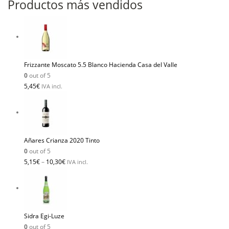
Productos más vendidos
Frizzante Moscato 5.5 Blanco Hacienda Casa del Valle
0
out of 5
5,45
€
IVA incl.
Añares Crianza 2020 Tinto
0
out of 5
5,15
€
–
10,30
€
IVA incl.
Sidra Egi-Luze
0
out of 5