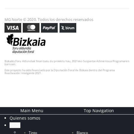
MG Norte © 2020. Todos los derechos reservados
Bizkaiko Foru Aldundiak finantzatu du proiektu hau, 2021eko Suspertze Adimentsua Programaren
barruan.
Este proyecto ha sido financiado por la Diputación Foral de Bizkaia dentro del Programa
Reactivación Inteligente 2021.
Main Menu
Top Navigation
Quienes somos
Vinos
Tinto
Blanco