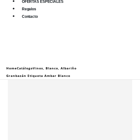
OFERTAS ESPECIALES
Regalos
Contacto
0
0 items
Home
Catálogo
Vinos
,
Blanco
,
Albariño
Granbazán Etiqueta Ambar Blanco